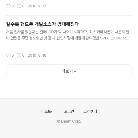
나 할까요...? 이러한 일을 '릴리즈(Release)','릴리스', 혹
는 C, C++부터 웹프로그래밍, 자바 등등 이것저것 자료도 모으고, 공부하는 학생들
작성시간
0
0
2010. 9. 17.
은 '버전발행' 등으로 ..
질문받아서 답변도 해드리고 그랬던 적이 있긴 합니다. 그런데 그것도 몇년 하다보니
너무 힘들더군요. 회사일도 바빠지고 가정생활도 해야하고,... 그러다보니, 지금은 검
색엔진에서의 "프로그래밍 강좌 및 자료"라는 내용과는 달리, "초보같은 실력의 프로
갈수록 핸드폰 개발소스가 방대해진다
그래머 인생을 사는 한 남자의 블로그" 모습만 남겨두게 되었습니다. 그래도 가급적
글 내용
자료를 퍼날라온 블로그가 아니라, 제 색깔을 가진 블로그..
처음 입사를 했을때는 컬러LCD가 막 나오기 시작하고, 최초 카메라폰이 나온지 얼
마 안됐을 무렵 정도였던 것 같다. 신입시절에 개발에 참여했던 SPH-E2000 모델
의 경우엔 200 MB 가량의 3500 여개 파일로 구성되었었다. 당시에 사용하던 노트
북으로 컴파일하는데 약 30 분 정도가 걸렸던 것으로 기억한다. 그러던 것이 점차 소
작성시간
0
0
2010. 8. 18.
스의 크기가 방대해지고, 기능이 이것저것 많이 들어가고, 이미지나 사운드 데이터
또한 커지다보니 소스의 양도 점차 많아지더니, 최근의 노멀폰들은 3.6 GB 가량의
33,000 여개 파일과 5200 여개의 폴더로 구성되기에 이르렀다. 그런데 스마트폰
더보기
으로 오게 되니, 차원이 달라졌다. 예를 들어, 안드로이드 폰의 경우에는 어플리케이
션이 동작하는 AP와 통신을 담당하는 CP로 나..
의안내
티스토리
로그인
고객센터
© Daum Corp.