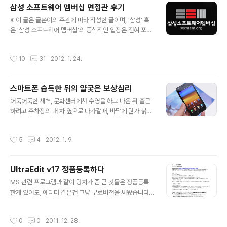
삼성 소프트웨어 멤버십 면접관 후기
도 마구마구 생기더라구요. 같은 길을 걸어가고 있는 예비
글 내용
후배들을 보니 반가운 마음도 있었고, 나도 저랬었나 싶기
※ 이 글은 글쓴이의 주관에 따라 작성한 글이며, '삼성' 혹
도 하더군요. 상반기때 포스팅했던 글에서 그리 다른 이야
은 '삼성 소프트웨어 멤버십'의 공식적인 입장은 전혀 포함
기를 적을 건 아니지만, 그래도 후기 몇자 적으면 좋을 것
되지 않았음을 알려드립니다. 프로그래밍 공부를 좀 해봤
같아 포스팅 해봅니다. 2012/01/24 - [develop] - 삼성
다 싶은 대학생이라면 한번쯤 들어봤을 "삼성 소프트웨어
작성시간
10
31
2012. 1. 24.
소프트웨어 멤..
멤버십(이하 멤버십)", 이번에 면접자가 아닌 면접관으로서
참석했었습니다. 같은 길을 걸어가고 있는 예비 후배들을
보니 반가운 마음도 있었고, 나도 저랬었나 싶기도 하더군
스마트폰 습득한 뒤의 얄궃은 보상심리
요. 작품이 아니라 개발자를 찾는 것인데... 그런데 전반적
글 내용
으로 예전의 그 헝그리 정신(?)은 온데간데 없고, '프로젝트
어둑어둑한 새벽, 문화센터에서 수영을 하고 나온 뒤 출근
를 화려하게 보여서, 대기업에 취직 한번 해보자'라는 생각
하려고 주차장의 내 차 옆으로 다가갈때, 바닥에 뭔가 붉고
으로 참석했다는 느낌이 드는 경우가 많아서 참 아쉬웠습
네모난 띠가 보였다. 아침이라곤 하지만 한겨울의 흐린 아
니다. 제가 알고 있기로도 그렇고 저도 그렇게 생각하는 부
침에다 바닥은 검은 아스팔트였고, 더군다나 다른 차의 바
작성시간
5
4
2012. 1. 9.
분이지만, 기술면접때는 프로..
퀴 바로 옆이었기에 눈에 쉽게 띄진 않았다. 다가가보니 붉
은색 고무커버가 씌워진 갤럭시S2 였다. 화면이 꺼져있으
니 아스팔트처럼 검었고, 빨간색 테두리 부분만 살짝 보인
UltraEdit v17 정품등록하다
것이었다. 폰은 멀쩡했지만 차 바퀴에 밟혔었는지 커버는
글 내용
좀 찌그러진 자국이 남은 상태로 반쯤 벗겨져있었다. 비록
MS 관련 프로그램과 같이 덩치가 좀 큰 것들은 정품등록
지금의 내 갤럭시S보다는 좋은 폰이긴 하지만, 회사 서랍
한게 있어도, 에디터 같은건 그냥 무료버전을 써왔습니다.
에는 갤럭시 노트며 갤럭시 탭이며 수많은 최신 스마트폰
그다지 많이 쓰지를 않아서... 아 그런데 근래에 작업하는 l
으로 가득차 있기에 눈에 들어올리가 없다. 부재중 전화 온
og 파일이 txt 면서 되게 큰 파일인 경우가 종종 생기는데,
작성시간
0
0
2011. 12. 28.
이력도 없고 해서 잃어버린지는 얼마 ..
ultra edit 쓰는 사람을 보니 괜찮은 기능이 이래저래 보이