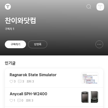
검색하기
티스토리
찬이와닷컴
구독자
1
구독하기
방명록
신고하기 레이어
열기
인기글
Ragnarok State Simulator
3
3
조회
3
Anycall SPH-W2400
1
0
조회
3