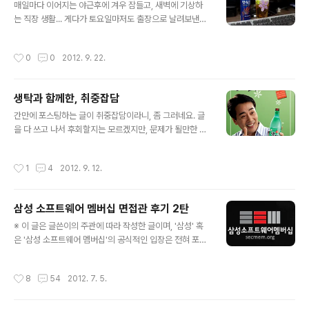
레이어 앱 중에선 Poweramp가 최고라고 하더라고... 써
매일마다 이어지는 야근후에 겨우 잠들고, 새벽에 기상하
보니 정말 괜찮긴 하던데 보름인가 사용제한이 있어서....;;;
는 직장 생활... 게다가 토요일마저도 출장으로 날려보낸
윈도우7, MS 오피스 2010, Visual Studio 2010 도 정
날, 집에 들어와 씻을 때 쯤이면 이미 가족들 모두 잠들고,
품을 쓰지만, 안드로이드 앱은 돈주고 구입해보긴 정말 처
TV를 켜봤자 뉴스밖에 모르겠는... 흔한 지친 어느 직장인
작성시간
0
0
2012. 9. 22.
음이네..
의 토요일 밤.... 남은 나의 시간을 위해, 얼음을 넣은 핫식스
한 잔을 들고 컴퓨터 앞에 앉았다. "비전력이 부족하다..."
생탁과 함께한, 취중잡담
글 내용
간만에 포스팅하는 글이 취중잡담이라니, 좀 그러네요. 글
을 다 쓰고 나서 후회할지는 모르겠지만, 문제가 될만한 실
언을 하는게 아니라면 가급적 글을 내리고 싶진 않습니다.
(제 기억엔) 어쩌면 아무에게도 하지 않았을 제 이야기를
작성시간
1
4
2012. 9. 12.
털어놓는 것이기도 한 만큼 후련하게 적고 싶은 심정으로
글을 적어내려갑니다. 저는 프로그래머로 일을 하고 있습
니다. 현 직장에서만 벌써 11년차가 되었군요. 아마 상당수
삼성 소프트웨어 멤버십 면접관 후기 2탄
의 사람들이 그러할텐데 이쯤되면 미래에 대한 걱정을 많
글 내용
이 하게 되는 것 같습니다. 불안한 직장생활과 불어난 가족
※ 이 글은 글쓴이의 주관에 따라 작성한 글이며, '삼성' 혹
들 생각에 하루하루가 고단하죠. 저 역시도 마찬가지 입니
은 '삼성 소프트웨어 멤버십'의 공식적인 입장은 전혀 포함
다. 솔직히 대한민국에서 프로그래머로 살아가는 사람중에
되지 않았음을 알려드립니다. 상반기에 합격하신 회원분들
는 그나마 수입이 괜찮은 직장인 것 같습니다. 저로선 참 감
축하드립니다~ 짝짝짝~!!! 그리고 하반기에 면접 보신 분
작성시간
8
54
2012. 7. 5.
사한 일이죠. 그렇지만 저 또한 새로운..
들 수고 많으셨습니다~ 짝짝짝~!!! 기회가 닿아 이번 하반
기에도 면접관으로 참여하였습니다. 이번에는 마음에 여유
가 생겼는지 면접 내내 조금이라도 더 도와주고 싶은 마음