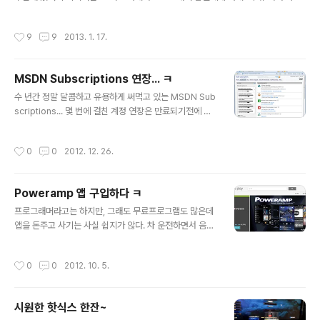
아, 달걀 있으면 6개 사와 남편은 우유를 6개 사왔다. 아내는 물었다. 아내 : 왜 우유
를 6개나 사왔어! 남편 : 달걀이 있길래 6개 사왔지 어이없는 유머라 생각할 수 있지
작성시간
9
9
2013. 1. 17.
만, 프로그래머의 입장에서 보면 저는 참 많이 공감됩니다. 절대 다수의 사람이 6개
사오라는 것이 '달걀'이라는 것은 알 것입니다. 저도 잘 압니다. ^^ 그러나 그것은 대
화내용 자체만으로는 알 수가 없고, 앞뒤 상황을 살펴서 추측하여 판단하는 것이죠.
MSDN Subscriptions 연장... ㅋ
'달걀 있으면 6개 사와' 라는 말에서 사와야하는 대상은 생략되어있지만, 달걀이라는
글 내용
것을 언급하였으므로 사와야하는 대..
수 년간 정말 달콤하고 유용하게 써먹고 있는 MSDN Sub
scriptions... 몇 번에 걸친 계정 연장은 만료되기전에 미
리미리 되었었는데, 이번달에는 기간만료된지 한참 지나서
야 겨우겨우 연장됐네요.
작성시간
0
0
2012. 12. 26.
Poweramp 앱 구입하다 ㅋ
글 내용
프로그래머라고는 하지만, 그래도 무료프로그램도 많은데
앱을 돈주고 사기는 사실 쉽지가 않다. 차 운전하면서 음악
을 듣고 싶은데, CD를 갈아넣는 것도 귀찮고 부피도 있고
해서 MP3로 담아봤지만 그마저도 귀찮다. 폰에다 담아봤
작성시간
0
0
2012. 10. 5.
는데 좋긴 좋지만 무료앱들은 기능이 너무 허접해서 오히
려 더 불편했다. 그래서 한동안 라디오를 켜서 다니다가, 무
료앱 마음에 드는게 없어서 라디오 듣고 다니는 내가 한심
시원한 핫식스 한잔~
해보여서, 큰맘(?) 먹고 구입해봤다. 안드로이드 MP3 플
글 내용