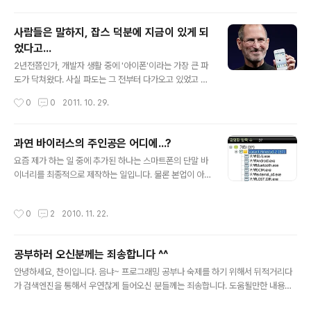
더군요. 그래서 좀 써보니 마음에 들어서, 결국 라이센스 g
et~ ^^ 근데, 정품인증 2번까지만 되는건 좀 너무했다 ;;;;
사람들은 말하지, 잡스 덕분에 지금이 있게 되
었다고...
글 내용
2년전쯤인가, 개발자 생활 중에 '아이폰'이라는 가장 큰 파
도가 닥쳐왔다. 사실 파도는 그 전부터 다가오고 있었고 내
가 그 사실을 눈치챈 것이 2년전이라고 해야겠다. 한낯 이
작성시간
0
0
2011. 10. 29.
름도 실력도 없는 개발자이긴 하나, 아이폰이라는 존재는
새로운 도전이라기보다는 위기감을 주는 존재하는 것은 본
능적으로 느껴졌다. 자만심을 갖고 있진 않았다 생각하지
과연 바이러스의 주인공은 어디에...?
만, 있었다 한들 뒤돌아볼 겨를도 없이 바쁘게 하루하루를
글 내용
요즘 제가 하는 일 중에 추가된 하나는 스마트폰의 단말 바
쫓겨 살아왔다. "그래, 한번 해보자"라는 심정으로 달려들
이너리를 최종적으로 제작하는 일입니다. 물론 본업이 아
었고, 나 뿐만 아니라 많은 이들이 그렇게 이를 악물고 덤볐
니고, 프로젝트를 진행하면서 누군가가 덤으로 맡아야 하
으리라. 쉽지 않은 길이었고 아직 갈 길이 멀고도 멀지만,
는 일 중의 하나죠. 보통은 후배사원들을 시켰는데, 이번엔
그래도 어느 정도는 인정을 받을 수 있는 성적을 거두고 있
작성시간
0
2
2010. 11. 22.
중요 모델이라고 경력이 좀 되는 사람을 시키고 싶으시다
기에 힘이 난다. 하지만 아직도 인터넷에서는 그런 얘기를
는데, 무슨 연관이 있는진 잘 모르겠습니다...;; 암튼 여차저
많이 듣는다. "xx 회사 놈..
차 해서 개발자들이 만든 소스를 취합해서 컴파일한 후, 최
공부하러 오신분께는 죄송합니다 ^^
종 바이너리를 만들어서 여기저기 배포를 해주는 일이 늘
글 내용
어난 것이죠. 바이너리라 함은 펌웨어라고 생각하시면 될
안녕하세요, 찬이입니다. 음냐~ 프로그래밍 공부나 숙제를 하기 위해서 뒤적거리다
것 같습니다. 그런데, 평소에 업그레이드용 정도로 사용하
가 검색엔진을 통해서 우연찮게 들어오신 분들께는 죄송합니다. 도움될만한 내용들
는 펌웨어보다 크기가 엄청 크죠. 완전한 전체 이미지라고
을 대부분 폭파(?)시켰거든요. 뭐~ 예전에도 그리 보잘 것은 없었지만, 그래도 한때