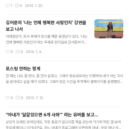
지 않게 가족들도 안절부절한가보다. 지금 사는 곳보다 더
년에 탈회를 완료했고, 국민카드는 없앤지 수년이 지났다.
작성시간
1
0
2014. 1. 20.
번화가인 곳에서 생활할텐데, 와이프는 자꾸..
잘 안쓰는 체크카드나 신용카드를 두는 여분의 지갑을 확
인해보니, 롯데카드가 보이길래 급히 롯데카드 홈페이지에
접속했다. 비밀번호는 잘 기억이 안나기 때문에, 곧장 인증
김어준의 '나는 언제 행복한 사람인지' 강연을
서로 로그인을 했더니 아래와 같이 알려주네. 역시나 내 개
보고 나서
인정보는 안털린게 없다. 입력한 정보는 물론이고, 입력하
글 내용
지 않은 '타사카드 보유상황'까지 털렸네. 그런데 카드번호
어제였던가, 회사 후배가 링크를 해준 동영상이 있다. '나는
를 조회해보니, 이미 탈회되고 유효한 카드번호가 아니다.
언제 행복한 사람인지'라는 주제로 딴지일보 김어준씨가
내가 카드를 없앴던 기억이 맞았다. 웹 회원이 탈퇴가 안됐
강의한 내용이다. 2010년에 촬영한 것인가본데, 왜 나는
작성시간
0
0
2014. 1. 4.
나 싶어 탈퇴하려고 했지만, 그것도 ..
이제서야 알았을까. 물론 그때도 지금처럼 회사 일에 얽매
여있을때였긴 하지만 아쉬움이 크다. 새해가 되고 뒤를 돌
아보게 되면서, 실은 나도 요즘 비슷한 주제를 가지고 혼자
포스팅 안하는 핑계
씨름하고 있다. '나는 언제 행복한 사람인지' 겨우 성인으로
글 내용
한 때는 나도 좀 한다, 좀 안다 싶었고, 그래서 정보공유라는 미명하에 내가 아는 지식
서 살아온지도 얼마되지 않은 것 같은데, 그 만큼만 더 살아
을 쏟아내고 싶을 때가 있었다. 그래서 많은 시간을 투자해서 홈페이지를 운영했던
가더라도 노년이 되어버린다는 생각에, '정말 인생 짧구
적도 있었고, 적지않은 수의 학생들의 질문을 답해주며 살기도 했다. 내가 세월을 따
나'라며 공황 상태가 되곤 한다. 좋은 아들로서도, 좋은 남
라가지 못한 것인가, 아니면 세월이 흐른만큼 내가 나이를 먹은 탓인가... 그나마 포스
편으로서도, 좋은 아빠로서도 이루어놓은게 없는데 나의
작성시간
0
0
2013. 7. 12.
팅을 좀 해보려 노력을 해도 내가 아는 것들의 대부분은 구글검색하면 나오는 것이
행복이 어디있는지도 모르는데 벌써 죽을 준비를 해야하는
고, 정말 가치있는 최신 혹은 기술적인 내용들은 내 밥줄과 관련이 있다보니 함부로
건가 라며 말이다. 그런 와중..
올려선 안되는 것이고, 그나마 일상적인 이야기를 포스팅해보려고 해도 1년 365일
"아내가 '달걀있으면 6개 사와'" 라는 유머를 보고...
중 280~300일 가량을, 하루 24시간중 11~18시간 정도를 회사에서 지내는 사람
글 내용
이 회사 이야기를 빼고 나면 남는게 없다. 그리고..
상당히 오래된 유머인데요, 직장 동료가 알고리즘 책을 샀는데 거기에 적힌 걸 보여
주길래 봤더니 이거더군요. 어느 아내가 프로그래머 남편에게 아내 : 우유 하나 사와.