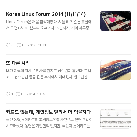
는 것이었습니다. 하지만 악성코드로 의심되는 주소나 정
요, 시간되신다면..
보는 전혀 없고, 그냥 그런 것 같다고만 해서 난감합니다. (
Korea Linux Forum 2014 (11/11/14)
다른 사람들의 경우에는 포스팅 주소까지 나오던데... ) 나
글 내용
름 찾아보려고 노력은 했으나, 검사 프로그램이 있는 것도
Linux Forum은 처음 참석해봤다. 서울 리츠 칼튼 호텔에
아니고 구글에 재확인요청을 하고 하루 이틀 뒤에 결과확
서 오전 8시 30분부터 오후 6시 15분까지, 거의 하루종일
인이 가능하다는 점 때문에 쉽지가 않았습니다. 일단 모든
있었는데 오전에 회사에 들렀다 나오는 바람에 조금 늦게
글들을 비공개로 전환하였고, 스크립트나 외부링크가 없는
도착했다. 국내외 유명한 분들이 발표를 하신다고는 했는
작성시간
0
0
2014. 11. 11.
글들부터 조금씩 다시 공개로 열어, 구글한테 ..
데, Linux나 Open Source 쪽으로는 경험이 얼마되지
않아서 난 잘 모르겠다. 대부분 (혹은 전부?) 실시간 통역이
되는데다 통역하시는 분들도 전문용어에 익숙하신 듯 했기
또 다른 시작
때문에, 영어로 발표되는 세션이라도 언어적 차이로 인한
글 내용
어려움은 없었다. 그리고 같은 시간에 4군데에서 각기 다
내가 지금의 회사로 입사를 한지도 십수년이 흘렀다. 그리
른 세션들이 진행되기에, 듣고 싶은 곳에 자율적으로 이동
고 그 십수년간 줄곧 같은 부서에서 지내왔다. 십수년간 같
해서 참석하면 되는 듯 했다. 다만, 점심 식사를 밖에 나가
은 공간에서 지낸 사람이라면 가족이나 마찬가지일 것이
서 개인적으로 먹고 와야한다는 게,... 주로 Qualcomm,
며, 십수년간 같은 곳을 드나들었다면 그곳이 곧 집이나 마
작성시간
1
0
2014. 10. 5.
Com..
찬가지일 것이다. 입사를 하면서, 평생 처음으로 고향을 떠
나오면서, 머지 않아 이곳을 탈출하리라 마음먹었던 곳이
었지만 이제는 내게 제2의 고향이 되어버린 곳. 하지만, 그
카드도 없는데, 개인정보 털려서 더 억울하다
렇게 만족하며 지내는게 하늘은 못마땅했던지 쌩뚱맞게,
글 내용
그리고 갑작스럽게 전배 발령이 났다. 젊은 시절이라면 한
국민,농협,롯데카드의 고객정보유출 사건으로 인해 주말이
번쯤 기대했을 법한 수도권 생활이겠지만, 아우~ 지금은
시끄러웠다. 농협은 가입한적 없지만, 국민과 롯데카드는
너무 싫다. 갑작스럽게 발령이 나는 바람에 당사자인 나 못
사용한 적이 있다. 롯데카드는 사용을 거의 안하는 탓에 작