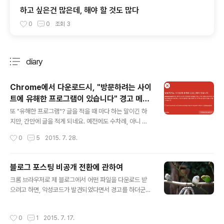
하고 싶은건 많은데, 해야 할 것도 많다
0
0
조회
3
diary
분류 전체보기
주요 글 목록
Chrome에서 다운로드시, "방문하려는 사이
트에 유해한 프로그램이 있습니다" 경고 메시
글 내용
지
또 "유해한 프로그램"? 글을 적을 때 마다 하는 말이긴 하
지만, 간만에 글을 적게 되네요. 예전에도 수차례, 아니 그
보다는 더 많이 받은 질문이나 험담이 있었는데요, 바로 제
작성시간
0
5
2015. 7. 28.
가 배포해드리는 프로그램에 대해 '해킹', '트로이목마', '백
도어' 등등과 같은 단어와 연관짓는 내용이었습니다.자신
이 믿고 있는 유명한 백신 프로그램이 그런 경고를 한다면,
블로그 포스팅 비공개 전환에 관하여
제가 사용자 입장이라도 '움찔'할 것 같습니다. 그렇기에 의
글 내용
크롬 브라우저로 제 블로그에서 어떤 파일을 다운로드 받
문을 제기하시는 분들 심정은 이해 합니다. 다만, 백신(혹은
으려고 하면, 악성코드가 발견되었다면서 경고를 하더군
검사) 프로그램들이 점점 지능화되는 악성프로그램을 막고
요. 그런데 다운로드 받으려는 첨부파일이 문제가 있다는
자 함인지, 혹은 조금이라도 많이 검색되는 것처럼, 능력있
얘기가 아니라, 구글 봇이 블로그를 돌아봤을때 악성코드
는 것처럼 보이기 위해서 패턴을 너무 광범위하게 잡는 것
작성시간
0
1
2015. 7. 17.
로 의심되는 부분이 발견된 이력이 있다는 사실을 경고하
인지 의아할 때가 많습니다. 2011년에 작성한 포스트 인데