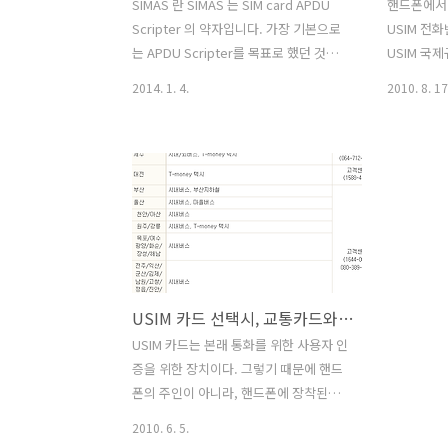
SIMAS 란 SIMAS 는 SIM card APDU
핸드폰에서
Scripter 의 약자입니다. 가장 기본으로
USIM 전
는 APDU Scripter를 목표로 했던 것인
USIM 국
데, SIM 카드관련 담당자만이 할 수 있으
서 지원하는
2014. 1. 4.
2010. 8. 17
면서도 반복적이고 복잡한 부분들을 관련
한사람당 
지식이 없는 사람 조차도 간편하게 사용
능하다던지,
하고자 함입니다. 일반적으로 SIM 카드는
던지 하는 
핸드폰을 통해서 접근이 가능한데, 핸드
이에 대한 
폰 개발 혹은 핸드폰의 통신관련 테스트
진 S사 제
를 하기 위해 데이터 조작을 하거나 혹은
32자까지 
특정 데이터를 확인하고자 할때는 상당한
번호 길이로
제약이 있습니다. 그래서 카드리더기를
반적인 사
통해서 편리하게 액세스할 수 있는 프로
길이는 국번
USIM 카드 선택시, 교통카드와 전화번호부 고려하기
그램들이 시중에 존재하는데, 편리한 프
자가 조금 
로그램일수록 엄청난 가격을 부르더군요.
제전화라던지
USIM 카드는 본래 통화를 위한 사용자 인
(2년간 3000 유로, 현재환율로 약 430만
pause 
증을 위한 장치이다. 그렇기 때문에 핸드
원) 그렇다고 싼건 스크립트 기능만 존재
서비스 신청
폰의 주인이 아니라, 핸드폰에 장착된
해서 무지 불..
우에는 길이
USIM의 주인에게 요금이 부과되는 형태
2010. 6. 5.
드폰에 ..
를 갖고 있다. 우리나라에 USIM이 도입된