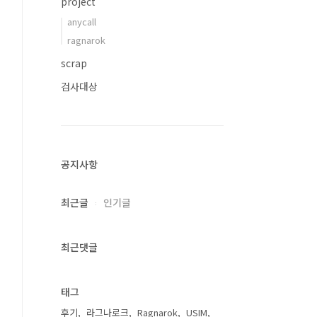
project
anycall
ragnarok
scrap
검사대상
공지사항
최근글
인기글
최근댓글
태그
후기
라그나로크
Ragnarok
USIM