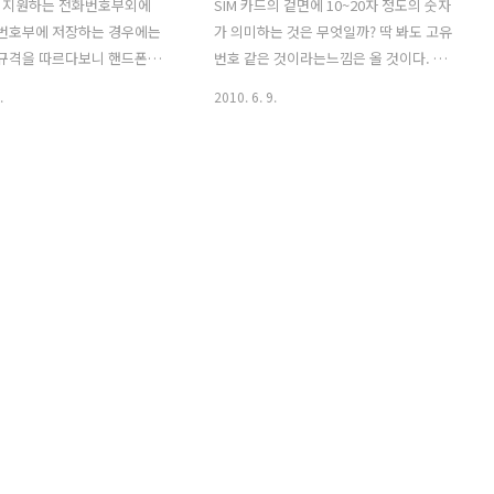
 지원하는 전화번호부외에
SIM 카드의 겉면에 10~20자 정도의 숫자
화번호부에 저장하는 경우에는
가 의미하는 것은 무엇일까? 딱 봐도 고유
제규격을 따르다보니 핸드폰에
번호 같은 것이라는느낌은 올 것이다. 그
 내용과 다를 수가 있습니다.
말이 정답니다. 정확한 명칭은 ICCID
.
2010. 6. 9.
전화번호를 두개까지만 저장가
(Integrated Circuit Card IDentity)로
 주소나 메모 등을 할 수 없다
서, IC 카드의 고유번호, 즉 SIM 카드의 고
것처럼 말이죠. 전화번호의 길
유번호를 일컫는다. 이러한 ICCID는 일반
경우에도 그렇습니다. 제가 가
적으로 SIM 카드의 겉면에 표기하는데,
품의 경우, 전화번호의 길이는
그럼 카드마다 어떤 것은 20자, 어떤 것은
지원되는군요. 이 정도면 전화
19자, 또 어떤 것은 14자, 16자를 표기하
서 충분하고도 남겠지요? 일
는 것은 왜일까? ICCID는 국제규격으로
용자라면 저장되는 전화번호의
19자가 맞다. 그렇다고 19자가 아닌 것이
이나 지역번호를 포함해도 10
틀린 것은 아니다. 글자를 저장하는 단위
넘는 정도일 겁니다. 그러나 국
를 byte(바이트)라고 표기하는데 1 byte
 ARS 등의 연결을 위해
로는 최대 255라는 숫자까지 표현가능하
기능을 덧붙인다던지, 혹은 자동
다. 그런데 ICCID를 저장하는 규격은 1 ..
을 위한 특수 다이얼 등의 경
가 좀 더 길 수도 있습니다. 핸