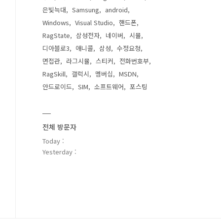
은빛늑대
Samsung
android
Windows
Visual Studio
핸드폰
RagState
삼성전자
네이버
시뮬
디아블로3
애니콜
삼성
수정요청
면접관
라그시뮬
스티커
전화번호부
RagSkill
갤럭시
멤버십
MSDN
안드로이드
SIM
소프트웨어
포스팅
전체 방문자
Today :
Yesterday :