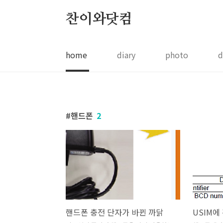
본문 바로가기
찬이와닷컴
home
diary
photo
d
핸드폰
2
핸드폰 충전 단자가 바뀐 까닭