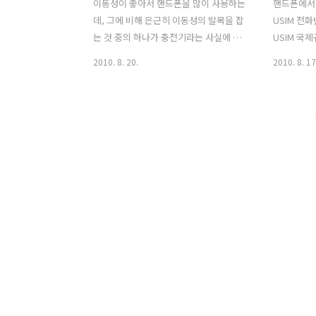
이동성이 좋아서 핸드폰을 많이 사용하는
핸드폰에서
데, 그에 비해 은근히 이동성의 발목을 잡
USIM 전
는 것 중의 하나가 충전기라는 사실에 많
USIM 국
은 분들이 공감하실 줄로 압니다. 여행을
서 지원하는
2010. 8. 20.
2010. 8. 17
가거나 혹은 그렇지 않더라도 주변 사람
한사람당 
의 충전기를 사용하려고 하면 젠더가 없
능하다던지,
어서 낭패를 보는 경우가 종종 있죠. 슬림
던지 하는 
한 핸드폰을 사서 두꺼운 케이스를 끼우
이에 대한 
는 것 만큼이나 아이러니한게 커다란 젠
진 S사 제
더 악세사리를 달고 다녀야 하는 현실입
32자까지 
니다. 그런데, 의외로 핸드폰 젠더가 이것
번호 길이로
저것 다른게 제조사가 자신들의 이득을
반적인 사
위해 벌인 일이라고 오해하는 분들이 많
길이는 국번
으신 것 같습니다. 제조사도 벌어먹고 살
자가 조금 
려니 힘들긴 하겠지만, 설마 수십만원짜
제전화라던지
리 핸드폰 팔면서 몇천원짜리 젠더랑 충
pause 
전기 팔 생각으로 어댑터 모양을 바꾸기
서비스 신청
야 하겠습니까. 핸드폰 충전 단자의 변천
우에는 길이
과정우리나라 핸..
드폰에 ..