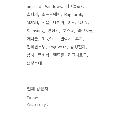
android
Windows
디아블로3
스티커
소프트웨어
Ragnarok
MSDN
시뮬
네이버
SIM
USIM
Samsung
면접관
포스팅
라그시뮬
애니콜
RagSkill
갤럭시
후기
전화번호부
RagState
삼성전자
삼성
멤버십
핸드폰
라그나로크
은빛늑대
전체 방문자
Today :
Yesterday :