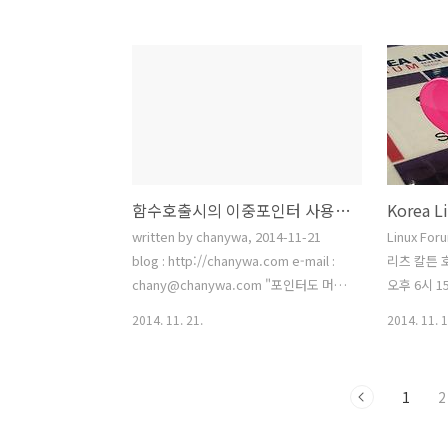
결이 제대로
것 같다. 
지,... 
서 제공되고
http://su
kr/kb/95
업이라고 한다
Intellige
함수호출시의 이중포인터 사용하는 이유
사용자 모르
서 주고 받
written by chanywa, 2014-11-21
Linux F
것 같다. 
blog : http://chanywa.com e-mail :
리츠 칼튼 
에 붙여넣기 
chany@chanywa.com "포인터도 머리
오후 6시 
아픈데, 이중포인터는 또 뭐야... ㅠ.ㅠ"
는데 오전에
2014. 11. 21.
2014. 11. 1
이런 생각을 하는 분들께, 개념정리하는
에 조금 늦
데 도움이 되지 않을까 하는 생각에 몇자
들이 발표를
적어봅니다. 저는 사실 '이중포인터' 라는
Open So
1
2
말은 의미가 없다고 생각합니다. 포인터
지 않아서 
의 포인터라는 뜻으로 이중포인터라고 이
전부?) 실