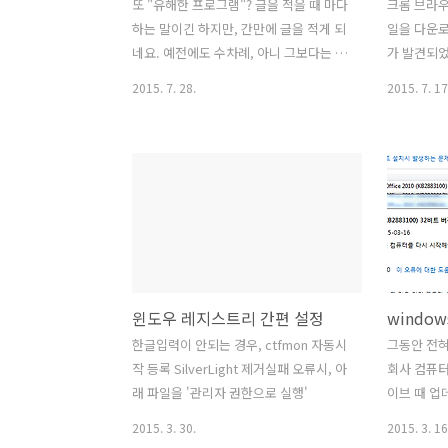
또 "유해한 프로그램"? 글을 적을 때 마다
크롬 브라우
하는 말이긴 하지만, 간만에 글을 적게 되
일을 다운로
네요. 예전에도 수차례, 아니 그보다는 더
가 발견되었
많이 받은 질문이나 험담이 있었는데요,
런데 다운
2015. 7. 28.
2015. 7. 17
바로 제가 배포해드리는 프로그램에 대해
가 있다는 
'해킹', '트로이목마', '백도어' 등등과 같
그를 돌아
은 단어와 연관짓는 내용이었습니다.자신
분이 발견된
이 믿고 있는 유명한 백신 프로그램이 그
하는 것이
런 경고를 한다면, 제가 사용자 입장이라
의심되는 주
도 '움찔'할 것 같습니다. 그렇기에 의문
그런 것 같
을 제기하시는 분들 심정은 이해 합니다.
사람들의 
다만, 백신(혹은 검사) 프로그램들이 점점
던데... )
지능화되는 악성프로그램을 막고자 함인
검사 프로그
윈도우 레지스트리 간편 설정
지, 혹은 조금이라도 많이 검색되는 것처
에 재확인요
럼, 능력있는 것처럼 보이기 위해서 패턴
과확인이 
한글입력이 안되는 경우, ctfmon 자동시
그동안 전혀
을 너무 광범위하게 잡는 것인지 의아할
않았습니다.
작 등록 SilverLight 제거실패 오류시, 아
회사 컴퓨
때가 많습니다. 2011년에 작성한 포스트
전환하였고
래 파일을 '관리자 권한으로 실행'
이브 때 업
인데요, 시간되신다면..
글들부터 조
부터 계속
2015. 3. 30.
2015. 3. 16
한테 ..
있었다. 오류