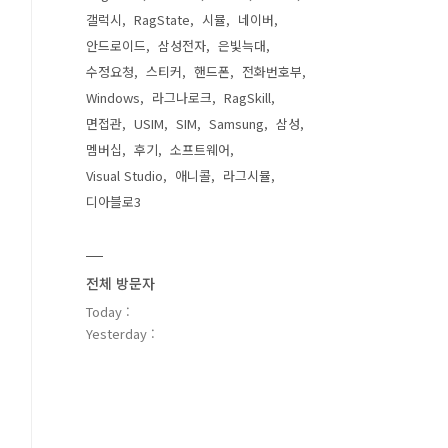
갤럭시
RagState
시뮬
네이버
안드로이드
삼성전자
은빛늑대
수정요청
스티커
핸드폰
전화번호부
Windows
라그나로크
RagSkill
면접관
USIM
SIM
Samsung
삼성
멤버십
후기
소프트웨어
Visual Studio
애니콜
라그시뮬
디아블로3
전체 방문자
Today :
Yesterday :