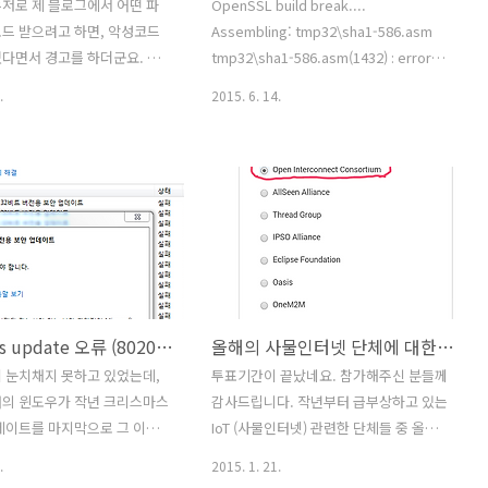
저로 제 블로그에서 어떤 파
OpenSSL build break....
드 받으려고 하면, 악성코드
Assembling: tmp32\sha1-586.asm
다면서 경고를 하더군요. 그
tmp32\sha1-586.asm(1432) : error
로드 받으려는 첨부파일이 문제
A2070:invalid instruction operands
.
2015. 6. 14.
얘기가 아니라, 구글 봇이 블로
tmp32\sha1-586.asm(1576) : error
봤을때 악성코드로 의심되는 부
A2070:invalid instruction operands
 이력이 있다는 사실을 경고
NMAKE : fatal error U1077:
었습니다. 하지만 악성코드로
'"C:\Program Files (x86)\Microsoft
소나 정보는 전혀 없고, 그냥
Visual Studio 11.0 \VC\BIN\ml.EXE"' :
다고만 해서 난감합니다. ( 다른
return code '0x1' Stop. OpenSSL을
경우에는 포스팅 주소까지 나오
윈도우에서 컴파일하는게 잘 안되고 번거
 나름 찾아보려고 노력은 했으나,
로워서 구글링으로 찾아보니 주기적으로
램이 있는 것도 아니고 구글
OpenSSL Library를 만들어 공유해주시
windows update 오류 (80200010)
올해의 사물인터넷 단체에 대한 투표 진행중입니다
청을 하고 하루 이틀 뒤에 결
는 고마운 ..
가능하다는 점 때문에 쉽지가
 눈치채지 못하고 있었는데,
투표기간이 끝났네요. 참가해주신 분들께
 일단 모든 글들을 비공개로
터의 윈도우가 작년 크리스마스
감사드립니다. 작년부터 급부상하고 있는
, 스크립트나 외부링크가 없는
데이트를 마지막으로 그 이후
IoT (사물인터넷) 관련한 단체들 중 올해
금씩 다시 공개로 열어, 구글
 윈도우즈 업데이트는 실패되고
의 단체 하나를 선택하여 투표하는 내용
.
2015. 1. 21.
코드 80200010, 인터넷 연
입니다. IoT에 대해서 이미 관심이 있고,