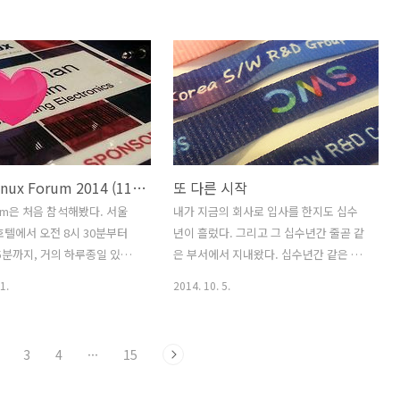
 안되거나 했을 경우에 뜨는
선호하는 단체도 있는 분이시라면 그 단
네이버에선 왜 검색이 안되는건
체에 투표하시면 되겠고, 그렇지 않으시
아무튼, 해결방법은 아래의 링크에
다면, 10초 정도만 시간을 내주셔서 아래
 있었다.
와 같이 투표진행을 한번 부탁드립니다.
pport.microsoft.com/ko-
1) 투표사이트로 이동
8047/ko BITS 큐를 지우는 작
http://postscapes.com/internet-of-
. BITS란 Background
things-award/2014/top-iot-
nt Transfer Service의 약자로,
alliance.html 2) "Click here to vote:
Korea Linux Forum 2014 (11/11/14)
또 다른 시작
게(?) 뒤에서 파일전송을 알아
Alliance" 선택 3) "Open Interconnect
는 기능 정도로 설명이 가능할
Consortium" 선택 4) "Vote" 버튼 선택
orum은 처음 참석해봤다. 서울
내가 지금의 회사로 입사를 한지도 십수
링크가 변경될 때를 위해서, 아래
5) 만약 숫자 이미지가 나온다면, ..
호텔에서 오전 8시 30분부터
년이 흘렀다. 그리고 그 십수년간 줄곧 같
해본다. ne..
15분까지, 거의 하루종일 있었
은 부서에서 지내왔다. 십수년간 같은 공
 회사에 들렀다 나오는 바람
간에서 지낸 사람이라면 가족이나 마찬가
1.
2014. 10. 5.
게 도착했다. 국내외 유명한 분
지일 것이며, 십수년간 같은 곳을 드나들
 하신다고는 했는데, Linux나
었다면 그곳이 곧 집이나 마찬가지일 것
urce 쪽으로는 경험이 얼마되
이다. 입사를 하면서, 평생 처음으로 고향
3
4
···
15
난 잘 모르겠다. 대부분 (혹은
을 떠나오면서, 머지 않아 이곳을 탈출하
시간 통역이 되는데다 통역하시
리라 마음먹었던 곳이었지만 이제는 내게