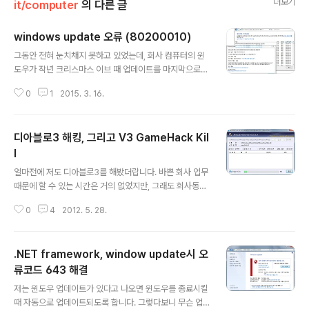
더보기
it/computer
의 다른 글
windows update 오류 (80200010)
글 내용
그동안 전혀 눈치채지 못하고 있었는데, 회사 컴퓨터의 윈
도우가 작년 크리스마스 이브 때 업데이트를 마지막으로
그 이후부터 계속 윈도우즈 업데이트는 실패되고 있었다.
0
1
2015. 3. 16.
오류코드 80200010, 인터넷 연결이 제대로 안되거나 했
을 경우에 뜨는 것 같다. 네이버에선 왜 검색이 안되는건
지,... 아무튼, 해결방법은 아래의 링크에서 제공되고 있었
디아블로3 해킹, 그리고 V3 GameHack Kil
다. http://support.microsoft.com/ko-kr/kb/9580
47/ko BITS 큐를 지우는 작업이라고 한다. BITS란 Bac
l
글 내용
kground Intelligent Transfer Service의 약자로, 사
얼마전에 저도 디아블로3를 해봤더랍니다. 바쁜 회사 업무
용자 모르게(?) 뒤에서 파일전송을 알아서 주고 받는 기능
때문에 할 수 있는 시간은 거의 없었지만, 그래도 회사동료
정도로 설명이 가능할 것 같다. 링크가 변경될 때를 위해서,
와 며칠 즐겨봤었는데요. 어제 접속을 했더니 게임머니가
아래에 붙여넣기 해본다. ne..
0
4
2012. 5. 28.
다 없어졌더군요. 뭐 푼돈이긴 했지만 쪼렙인 저에게는 귀
한 것이었는데... ㅠ.ㅠ 아이템들은 쓰레기급이라서 손도 안
댔다는 것이 더 비참.... ㅠ.ㅠ 부랴부랴 OTP 를 사용하도
.NET framework, window update시 오
록 설정하고, 그리고 컴퓨터에 해킹툴 감지 프로그램을 돌
려봤습니다. 나름 컴퓨터 관리에 신경쓴다고 했는데 해킹
류코드 643 해결
글 내용
이 됐다는 게 정말 자존심 상하는 일이었거든요. 안철수 연
저는 윈도우 업데이트가 있다고 나오면 윈도우를 종료시킬
구소에서 무료로 제공해주는 V3 GameHack Kill 라는
때 자동으로 업데이트되도록 합니다. 그렇다보니 무슨 업