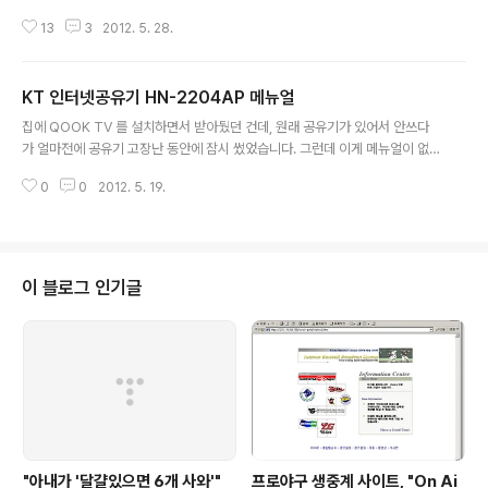
것을 사용해봤는데, 아무 것도 감지는 안되네요. 평소에 개
데이트가 어떻게 되었는지도 신경안쓸때가 많은데요, 근래
인방화벽에다 스파이웨어 감시 프로그램도 사용하고 있긴
13
3
2012. 5. 28.
에는 매번 업데이트가 있던 것 같더라구요. 이상하다 싶어
해서 설마 했는데, 역시나..
서 확인을 해보니 그동안 계속 설치 실패가 되고 있었더랍
니다. "업데이트 기록 보기"를 눌러보니 정말 아래와 같이
KT 인터넷공유기 HN-2204AP 메뉴얼
동일한 업데이트가 여러 번 실패된 적이 있었네요. 그래서 .
글 내용
NET framework 설치제거 프로그램을 실행하여 제거하
집에 QOOK TV 를 설치하면서 받아뒀던 건데, 원래 공유기가 있어서 안쓰다
였습니다. 설치제거된 이후에 업데이트할 항목을 다시 검
가 얼마전에 공유기 고장난 동안에 잠시 썼었습니다. 그런데 이게 메뉴얼이 없
색해보니 아래와 같이 .NET Framework 4 를 설치해야
는데 검색을 해도 잘 안나오더군요.블로그에다 올려놓으면 저부터 필요할 때 쓸
한다고 나오네요. 설치를 진행하니 .NET Framework 설
0
0
2012. 5. 19.
수 있기 때문에, 올린다 올린다 하면서 미뤘다가 지금 올립니다 ;;
치는 완료되었습니다. 다시 업데이트 확인을 해보니, .NET
Framework에 대한..
이 블로그 인기글
"아내가 '달걀있으면 6개 사와'"
프로야구 생중계 사이트, "On Ai