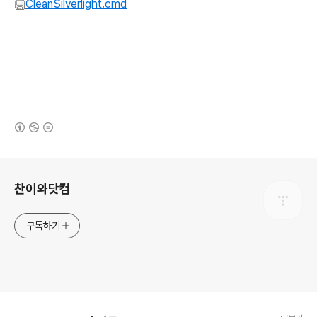
CleanSilverlight.cmd
(새창열림)
로그 정보
찬이와닷컴
구독하기