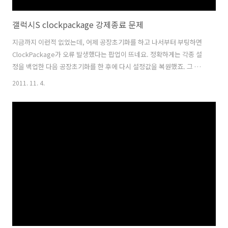
갤럭시S clockpackage 강제종료 문제
지금까지 이런적 없었는데, 어제 공장초기화를 하고 나서부터 부팅하면
ClockPackage가 오류 발생했다는 팝업이 뜨네요. 정확하게는 각종 설
정을 백업한 다음 공장초기화를 한 후에 다시 설정값을 복원했죠. 그 와
중에 시간관련 정보 DB가 꼬였나 봅니다. 앱을 직접 실행해도 똑같은 팝
2011. 11. 4.
업이 뜨네요. 덕분에 알람을 못들어서 지각할뻔 했습니다...;; apk나
odex 파일은 그대로 있는걸로 봐서는 DB 문제일 가능성이 높으므로 알
람 앱의 DB 정보를 지워줘봐야겠습니다. 물론 루팅된 상태여야 합니다.
'root explorer' 앱이나 그외 다른 방법도 좋습니다.
/data/data/com.sec.android.app.clockpackage/databases/alarm.db
파일을 삭제해봅니다. 삭제하긴 불안..