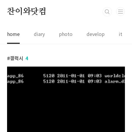
본문 바로가기
찬이와닷컴
home
diary
photo
develop
it
갤럭시
4