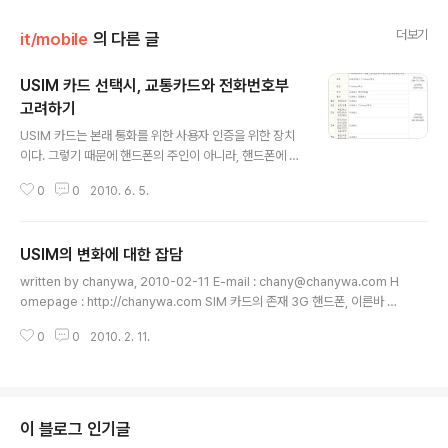
더보기
it/mobile
의 다른 글
USIM 카드 선택시, 교통카드와 전화번호부
고려하기
글 내용
USIM 카드는 본래 통화를 위한 사용자 인증을 위한 장치
이다. 그렇기 때문에 핸드폰의 주인이 아니라, 핸드폰에 장
착된 USIM의 주인에게 요금이 부과되는 형태를 갖고 있
0
0
2010. 6. 5.
다. 우리나라에 USIM이 도입된 초기에는 개통된 한개의
핸드폰에서만 사용할 수 있었기 때문에 (물론 이동통신사
업자의 장난때문이지만) USIM 카드의 존재감 조차 없었
USIM의 변화에 대한 잡담
다. 자신의 핸드폰에 USIM이 있는지 조차 모르고 사용하
글 내용
는 사람들이 태반일 정도로 말이다. USIM 카드를 자신의
written by chanywa, 2010-02-11 E-mail : chany@chanywa.com H
핸드폰에서만 사용가능하게 만들었던 장본인인 이동통신
omepage : http://chanywa.com SIM 카드의 존재 3G 핸드폰, 이른바 화
사업자가 이제는 말을 바꾸어서 다른 핸드폰에서도 사용가
상폰이라 불리우는 WCDMA 계열의 핸드폰이 국내에 선보이면서 유저들에게
능한 것이 USIM의 장점이라고 떠들고 다닌다. 그걸 못하
0
0
2010. 2. 11.
알려지기 시작한 것이 바로 USIM 이라는 존재이다. 물론 핸드폰을 이용한 신용
게 막았던게 누군데...;;; 아무튼 그러한 우여곡절 끝에 이제
카드결제나 뱅킹서비스를 위하여 존재한 것은 있으나, 그것은 선택적인 것일 뿐
는 최근 모델부터 'USIM 이동성'..
이어서 실사용자는 극히 적었다. USIM 이란 것이 나오기 전부터 SIM 이란 형
태로 GSM 계열 핸드폰에서 사용되어져왔다. GSM이란 우리나라의 CDMA처
럼 유럽형 2세대 통신방식이라 할 수 있다. 물론 대다수의 국가가 GSM을 사용
이 블로그 인기글
하고, 미국과 우리나라를 비롯한 일부국가에서만 CD..