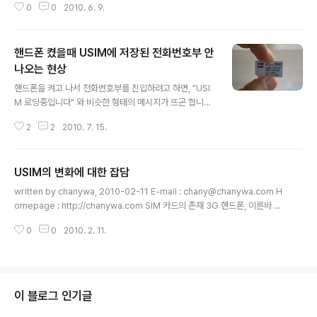
0
0
2010. 6. 9.
게 놀라울만하진 않다는 평도 적지 않은 것 같다. 사실 두
핸드폰의 사양을 전해듣고 대체로 큰 차이는 없다는 생각
이 들었다. 조금 더 좋고 조금 덜 좋고 하는 것은 일반적인
핸드폰 켰을때 USIM에 저장된 전화번호부 안
사용자 입장에선 크게 어필할 것은 못되는 것 같기 때문이
다. 아이폰에 LED 플래시가 장착되어도 카메라를 좀 아는
나오는 현상
글 내용
사람이라면 그걸로는 사진같은 사진을 찍을 수 없다는걸
핸드폰을 켜고 나서 전화번호부를 진입하려고 하면, "USI
알 것이다. 갤럭시S가 19g 정도 가볍다고 해서 혹은 아이
M 로딩중입니다" 와 비슷한 형태의 메시지가 뜨곤 합니다.
폰이 0.6mm 얇다고 해서 제품선택에 대한 결정을 확 바
걸리는 시간은 경우에 따라서 다르지만요... 일반적으로는
꿀 정도는 아닐 것이란 얘기다. 그래서 특정 제품의 우월성
2
2
2010. 7. 15.
핸드폰 자체의 전화번호부에 저장하는 편이지만, 요즘들어
보다는 몇가지 차이에 대한 주관..
다른 핸드폰에 USIM 카드를 꽂아쓰는 분들이 늘어나면서
USIM에 전화번호를 저장하는 경우도 늘어나다보니, 이런
USIM의 변화에 대한 잡담
현상을 겪는 분들이 점점 늘어나는 것 같습니다. USIM은
글 내용
핸드폰에 비해서 속도가 상당히 늦습니다. 또한 핸드폰 자
written by chanywa, 2010-02-11 E-mail : chany@chanywa.com H
체에서 사용하는 전화번호부 구조와 USIM에서 사용하는
omepage : http://chanywa.com SIM 카드의 존재 3G 핸드폰, 이른바 화
전화번호 저장구조가 아주 다릅니다. 그렇기 때문에 핸드
상폰이라 불리우는 WCDMA 계열의 핸드폰이 국내에 선보이면서 유저들에게
폰을 부팅하게 되면, USIM에 있는 전화번호부나 SMS, 통
0
0
2010. 2. 11.
알려지기 시작한 것이 바로 USIM 이라는 존재이다. 물론 핸드폰을 이용한 신용
화기록 등을 핸드폰으로 미리 읽어오는 작업을 하게 됩니
카드결제나 뱅킹서비스를 위하여 존재한 것은 있으나, 그것은 선택적인 것일 뿐
다. 전화번호를 읽어오게 되면,..
이어서 실사용자는 극히 적었다. USIM 이란 것이 나오기 전부터 SIM 이란 형
태로 GSM 계열 핸드폰에서 사용되어져왔다. GSM이란 우리나라의 CDMA처
럼 유럽형 2세대 통신방식이라 할 수 있다. 물론 대다수의 국가가 GSM을 사용
이 블로그 인기글
하고, 미국과 우리나라를 비롯한 일부국가에서만 CD..