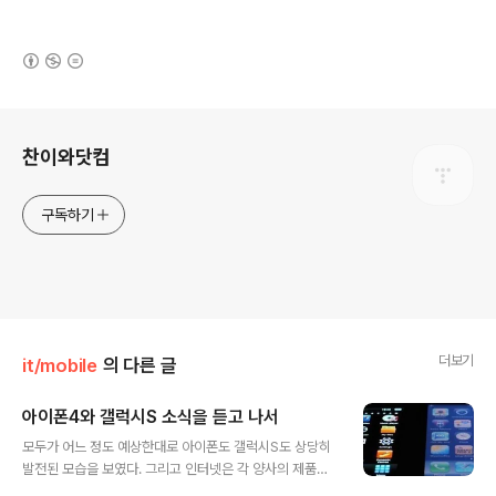
(새창열림)
로그 정보
찬이와닷컴
구독하기
더보기
it/mobile
의 다른 글
아이폰4와 갤럭시S 소식을 듣고 나서
글 내용
모두가 어느 정도 예상한대로 아이폰도 갤럭시S도 상당히
발전된 모습을 보였다. 그리고 인터넷은 각 양사의 제품을
옹호하는 댓글로 시끌벅적하다. 하지만 그와 동시에 그렇