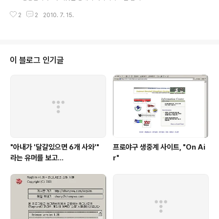
폰이 0.6mm 얇다고 해서 제품선택에 대한 결정을 확 바
걸리는 시간은 경우에 따라서 다르지만요... 일반적으로는
꿀 정도는 아닐 것이란 얘기다. 그래서 특정 제품의 우월성
2
2
2010. 7. 15.
핸드폰 자체의 전화번호부에 저장하는 편이지만, 요즘들어
보다는 몇가지 차이에 대한 주관..
다른 핸드폰에 USIM 카드를 꽂아쓰는 분들이 늘어나면서
USIM에 전화번호를 저장하는 경우도 늘어나다보니, 이런
현상을 겪는 분들이 점점 늘어나는 것 같습니다. USIM은
핸드폰에 비해서 속도가 상당히 늦습니다. 또한 핸드폰 자
이 블로그 인기글
체에서 사용하는 전화번호부 구조와 USIM에서 사용하는
전화번호 저장구조가 아주 다릅니다. 그렇기 때문에 핸드
폰을 부팅하게 되면, USIM에 있는 전화번호부나 SMS, 통
화기록 등을 핸드폰으로 미리 읽어오는 작업을 하게 됩니
다. 전화번호를 읽어오게 되면,..
"아내가 '달걀있으면 6개 사와'"
프로야구 생중계 사이트, "On Ai
라는 유머를 보고...
r"