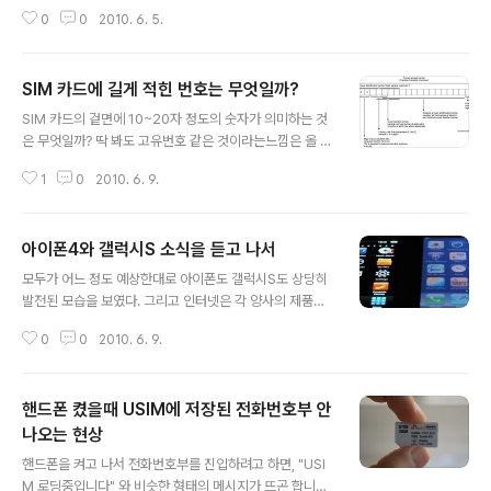
착된 USIM의 주인에게 요금이 부과되는 형태를 갖고 있
0
0
2010. 6. 5.
다. 우리나라에 USIM이 도입된 초기에는 개통된 한개의
핸드폰에서만 사용할 수 있었기 때문에 (물론 이동통신사
업자의 장난때문이지만) USIM 카드의 존재감 조차 없었
SIM 카드에 길게 적힌 번호는 무엇일까?
다. 자신의 핸드폰에 USIM이 있는지 조차 모르고 사용하
글 내용
는 사람들이 태반일 정도로 말이다. USIM 카드를 자신의
SIM 카드의 겉면에 10~20자 정도의 숫자가 의미하는 것
핸드폰에서만 사용가능하게 만들었던 장본인인 이동통신
은 무엇일까? 딱 봐도 고유번호 같은 것이라는느낌은 올 것
사업자가 이제는 말을 바꾸어서 다른 핸드폰에서도 사용가
이다. 그 말이 정답니다. 정확한 명칭은 ICCID (Integrate
능한 것이 USIM의 장점이라고 떠들고 다닌다. 그걸 못하
1
0
2010. 6. 9.
d Circuit Card IDentity)로서, IC 카드의 고유번호, 즉 S
게 막았던게 누군데...;;; 아무튼 그러한 우여곡절 끝에 이제
IM 카드의 고유번호를 일컫는다. 이러한 ICCID는 일반적
는 최근 모델부터 'USIM 이동성'..
으로 SIM 카드의 겉면에 표기하는데, 그럼 카드마다 어떤
아이폰4와 갤럭시S 소식을 듣고 나서
것은 20자, 어떤 것은 19자, 또 어떤 것은 14자, 16자를 표
글 내용
기하는 것은 왜일까? ICCID는 국제규격으로 19자가 맞다.
모두가 어느 정도 예상한대로 아이폰도 갤럭시S도 상당히
그렇다고 19자가 아닌 것이 틀린 것은 아니다. 글자를 저장
발전된 모습을 보였다. 그리고 인터넷은 각 양사의 제품을
하는 단위를 byte(바이트)라고 표기하는데 1 byte로는 최
옹호하는 댓글로 시끌벅적하다. 하지만 그와 동시에 그렇
대 255라는 숫자까지 표현가능하다. 그런데 ICCID를 저
0
0
2010. 6. 9.
게 놀라울만하진 않다는 평도 적지 않은 것 같다. 사실 두
장하는 규격은 1 ..
핸드폰의 사양을 전해듣고 대체로 큰 차이는 없다는 생각
이 들었다. 조금 더 좋고 조금 덜 좋고 하는 것은 일반적인
핸드폰 켰을때 USIM에 저장된 전화번호부 안
사용자 입장에선 크게 어필할 것은 못되는 것 같기 때문이
다. 아이폰에 LED 플래시가 장착되어도 카메라를 좀 아는
나오는 현상
글 내용
사람이라면 그걸로는 사진같은 사진을 찍을 수 없다는걸
핸드폰을 켜고 나서 전화번호부를 진입하려고 하면, "USI
알 것이다. 갤럭시S가 19g 정도 가볍다고 해서 혹은 아이
M 로딩중입니다" 와 비슷한 형태의 메시지가 뜨곤 합니다.