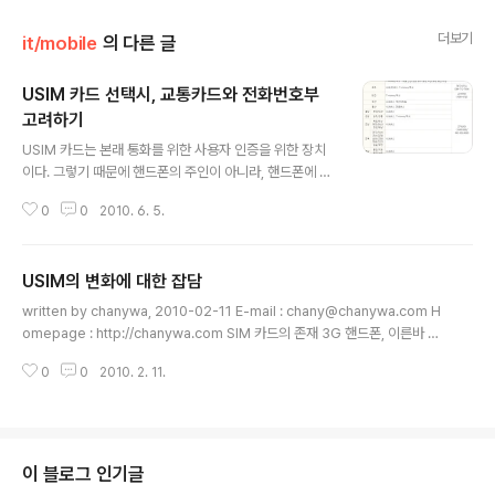
더보기
it/mobile
의 다른 글
USIM 카드 선택시, 교통카드와 전화번호부
고려하기
글 내용
USIM 카드는 본래 통화를 위한 사용자 인증을 위한 장치
이다. 그렇기 때문에 핸드폰의 주인이 아니라, 핸드폰에 장
착된 USIM의 주인에게 요금이 부과되는 형태를 갖고 있
0
0
2010. 6. 5.
다. 우리나라에 USIM이 도입된 초기에는 개통된 한개의
핸드폰에서만 사용할 수 있었기 때문에 (물론 이동통신사
업자의 장난때문이지만) USIM 카드의 존재감 조차 없었
USIM의 변화에 대한 잡담
다. 자신의 핸드폰에 USIM이 있는지 조차 모르고 사용하
글 내용
는 사람들이 태반일 정도로 말이다. USIM 카드를 자신의
written by chanywa, 2010-02-11 E-mail : chany@chanywa.com H
핸드폰에서만 사용가능하게 만들었던 장본인인 이동통신
omepage : http://chanywa.com SIM 카드의 존재 3G 핸드폰, 이른바 화
사업자가 이제는 말을 바꾸어서 다른 핸드폰에서도 사용가
상폰이라 불리우는 WCDMA 계열의 핸드폰이 국내에 선보이면서 유저들에게
능한 것이 USIM의 장점이라고 떠들고 다닌다. 그걸 못하
0
0
2010. 2. 11.
알려지기 시작한 것이 바로 USIM 이라는 존재이다. 물론 핸드폰을 이용한 신용
게 막았던게 누군데...;;; 아무튼 그러한 우여곡절 끝에 이제
카드결제나 뱅킹서비스를 위하여 존재한 것은 있으나, 그것은 선택적인 것일 뿐
는 최근 모델부터 'USIM 이동성'..
이어서 실사용자는 극히 적었다. USIM 이란 것이 나오기 전부터 SIM 이란 형
태로 GSM 계열 핸드폰에서 사용되어져왔다. GSM이란 우리나라의 CDMA처
럼 유럽형 2세대 통신방식이라 할 수 있다. 물론 대다수의 국가가 GSM을 사용
이 블로그 인기글
하고, 미국과 우리나라를 비롯한 일부국가에서만 CD..