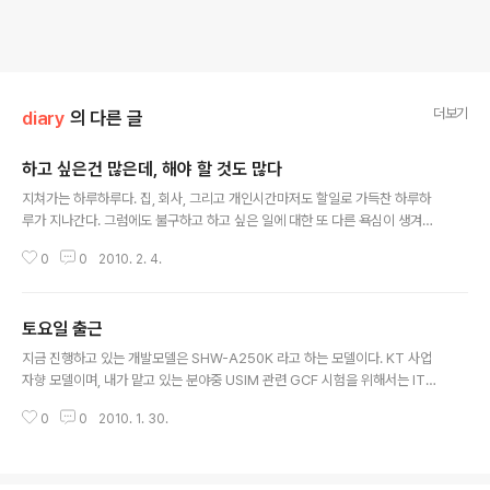
더보기
diary
의 다른 글
하고 싶은건 많은데, 해야 할 것도 많다
글 내용
지쳐가는 하루하루다. 집, 회사, 그리고 개인시간마저도 할일로 가득찬 하루하
루가 지나간다. 그럼에도 불구하고 하고 싶은 일에 대한 또 다른 욕심이 생겨난
다. 외국어라든가 그런 쪽이면 차라리 좋겠지만, 이상하게도 내 일생동안 모범
0
0
2010. 2. 4.
적이고 표준적이고 해야만 하는 일들을 먼저 하고 싶어지는 경우는 잘 없었다.
십수년간 써온 C와 C++, 그리고 맛만 봤다가 근래에 다시 봐야할일이 생긴 Ja
va, 어쩌면 해야할지도 모를 Android... 마냥 나혼자 공부하고 그치기엔 안타
토요일 출근
깝다라는 생각이 든다. 나도 학생때는 조그만 한가지를 알기 위해서 얼마나 많
글 내용
은 노력을 했던가... 시간을 좀 투자해서 공유를 할 수 있다면 좋을텐데 라는 생
지금 진행하고 있는 개발모델은 SHW-A250K 라고 하는 모델이다. KT 사업
각 때문에 몸이 근질거린다. 하지만, 지금 벌려놓은 일이 너무나 많다. 그나마 밤
자향 모델이며, 내가 맡고 있는 분야중 USIM 관련 GCF 시험을 위해서는 IT3
늦게까지..
장비가 필요하다. 하지만 우리 부서에는 4억원을 호가하는 그런 장비가 없고,
0
0
2010. 1. 30.
아랫층에 있는 유럽GSM 팀의 장비를 빌려쓰는 수 밖에 없다. 그동안 그곳의 장
비실에 있는 장비를 빌려썼었으나, 지금은 고장난 상태. 수리일정도 잡히지 않
았다고 한다. 시험은 진행해야하고 장비는 없고... 그래서 알아보니 또 다른 팀에
한대가 더 있다고 해서 그걸 빌려쓸 생각으로 주말인 오늘 출근을 했다. 그러나,