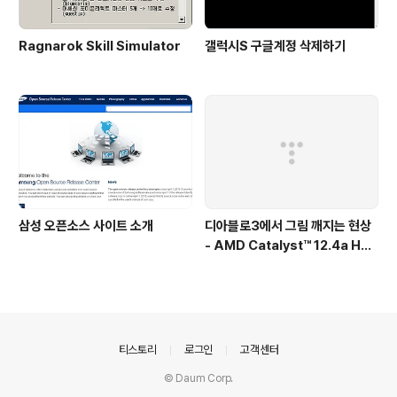
Ragnarok Skill Simulator
갤럭시S 구글계정 삭제하기
삼성 오픈소스 사이트 소개
디아블로3에서 그림 깨지는 현상
- AMD Catalyst™ 12.4a Hot
fix Driver
의안내
티스토리
로그인
고객센터
© Daum Corp.