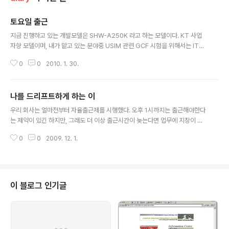
토요일 출근
글 내용
지금 진행하고 있는 개발모델은 SHW-A250K 라고 하는 모델이다. KT 사업
자향 모델이며, 내가 맡고 있는 분야중 USIM 관련 GCF 시험을 위해서는 IT3
장비가 필요하다. 하지만 우리 부서에는 4억원을 호가하는 그런 장비가 없고,
0
0
2010. 1. 30.
아랫층에 있는 유럽GSM 팀의 장비를 빌려쓰는 수 밖에 없다. 그동안 그곳의 장
비실에 있는 장비를 빌려썼었으나, 지금은 고장난 상태. 수리일정도 잡히지 않
았다고 한다. 시험은 진행해야하고 장비는 없고... 그래서 알아보니 또 다른 팀에
나를 드리프트하게 하는 이
한대가 더 있다고 해서 그걸 빌려쓸 생각으로 주말인 오늘 출근을 했다. 그러나,
글 내용
아쉬운 소리를 해야하는건 참 싫다. 그 장비는 우리 회사의 공동자산이긴 하지
우리 회사는 얼마전부터 자율출근제를 시행했다. 오후 1시까지는 출근해야한다
만, 자기것처럼 관리하고 사용하는 사람들은 분명히 있고, 그래서 나는 빌려쓰
는 제약이 있긴 하지만, 그래도 더 이상 출근시간이 늦는다면 업무에 지장이 있
는 입..
을 거라 생각하기에 너무나 만족하면서 지내고 있다. 붐비는 출근시간을 다툴
0
0
2009. 12. 1.
필요도 없고, 전날 무엇을 하든 부담도 적고, 특히 밤에 아이를 업고 급하게 병원
으로 달려가거나 은행이나 관공서 업무를 보는 것도 부담이 없고, 출근을 빨리
하면 퇴근을 더 빨리할 수 있기에 일찍 퇴근해야하는 날에도 유용하게 사용할
수 있는 것이 바로 자율출근제이기 때문이다. 물론 그렇게 잘 시행되기 위해서
는 관리자의 선장려와 사원들의 신뢰받을 수 있는 행동이 밑거름 되어야 한다는
이 블로그 인기글
것은 자명한 일이다. 7년간 느껴왔던, 눈치보기식 야근위주라 느꼈던 업무분위
기와는 사뭇 다르게 아직까지..