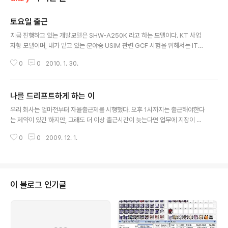
토요일 출근
글 내용
지금 진행하고 있는 개발모델은 SHW-A250K 라고 하는 모델이다. KT 사업
자향 모델이며, 내가 맡고 있는 분야중 USIM 관련 GCF 시험을 위해서는 IT3
장비가 필요하다. 하지만 우리 부서에는 4억원을 호가하는 그런 장비가 없고,
0
0
2010. 1. 30.
아랫층에 있는 유럽GSM 팀의 장비를 빌려쓰는 수 밖에 없다. 그동안 그곳의 장
비실에 있는 장비를 빌려썼었으나, 지금은 고장난 상태. 수리일정도 잡히지 않
았다고 한다. 시험은 진행해야하고 장비는 없고... 그래서 알아보니 또 다른 팀에
나를 드리프트하게 하는 이
한대가 더 있다고 해서 그걸 빌려쓸 생각으로 주말인 오늘 출근을 했다. 그러나,
글 내용
아쉬운 소리를 해야하는건 참 싫다. 그 장비는 우리 회사의 공동자산이긴 하지
우리 회사는 얼마전부터 자율출근제를 시행했다. 오후 1시까지는 출근해야한다
만, 자기것처럼 관리하고 사용하는 사람들은 분명히 있고, 그래서 나는 빌려쓰
는 제약이 있긴 하지만, 그래도 더 이상 출근시간이 늦는다면 업무에 지장이 있
는 입..
을 거라 생각하기에 너무나 만족하면서 지내고 있다. 붐비는 출근시간을 다툴
0
0
2009. 12. 1.
필요도 없고, 전날 무엇을 하든 부담도 적고, 특히 밤에 아이를 업고 급하게 병원
으로 달려가거나 은행이나 관공서 업무를 보는 것도 부담이 없고, 출근을 빨리
하면 퇴근을 더 빨리할 수 있기에 일찍 퇴근해야하는 날에도 유용하게 사용할
수 있는 것이 바로 자율출근제이기 때문이다. 물론 그렇게 잘 시행되기 위해서
는 관리자의 선장려와 사원들의 신뢰받을 수 있는 행동이 밑거름 되어야 한다는
이 블로그 인기글
것은 자명한 일이다. 7년간 느껴왔던, 눈치보기식 야근위주라 느꼈던 업무분위
기와는 사뭇 다르게 아직까지..