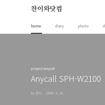
본문 바로가기
찬이와닷컴
home
diary
photo
d
project/anycall
Anycall SPH-W2100
by 찬이
2009. 9. 24.