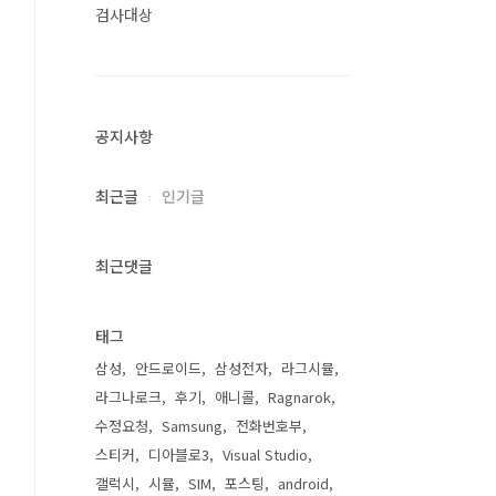
검사대상
공지사항
최근글
인기글
최근댓글
태그
삼성
안드로이드
삼성전자
라그시뮬
라그나로크
후기
애니콜
Ragnarok
수정요청
Samsung
전화번호부
스티커
디아블로3
Visual Studio
갤럭시
시뮬
SIM
포스팅
android