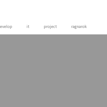
evelop
it
project
ragnarok