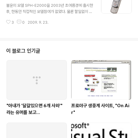
글 내용
드폰에 익숙하다보니 가로 두줄로 배열된 숫자키패드가 어
불운의 모델 SPH-E2000을 2003년 초여름경에 출시한
색한 것은 어쩔 수 없을 것 같다. 그러나 디카라고 생각한다
후, 한동안 직접적인 모델참여가 없었다. 물론 할일없이 놀
면 그리고 사진찍는 것을 즐기는 사람이라면 아마 모든 것
고 있었던게 아니라 다른 모델들 개발지원을 하면서 지냈
이 용서되지 않을까 싶다. 계속 들고 다니기에 무거운 감이
3
0
2009. 9. 23.
을 뿐, 팀 자체적으로 진행하는 모델이 없었던 것이다. 그러
있긴 하지만, MP3 기능도 좋고 카메라 기능도 좋으니 번
나 오랜 시간이 흐른 후에 새로 진행하게 된 V시리즈 모델
호 누르는 것만 익숙해지면 괜찮은 핸드폰인 ..
인 SPH-V4700은 거의 완성단계까지 이르렀음에도 불구
하고, 결국 내부사정으로 인해서 DROP(프로젝트 개발취
소)된 불운의 모델이다. 출시가 안된 모델이니만큼 아래의
이 블로그 인기글
이미지들은 디자인이 동일한 SCH-V540 모델의 이미지
이다. 너무나 아쉬웠다... 모델의 위기에는 원인이 여러가지
일 수 있다. 신규로 도입하는 핵심부품의 자체결함이나 궁
합이 맞지 않는 문제, 경쟁력 문제 혹은 출시로 얻을 수 있
는 손익계산 등등 많은 이..
"아내가 '달걀있으면 6개 사와'"
프로야구 생중계 사이트, "On Ai
라는 유머를 보고...
r"