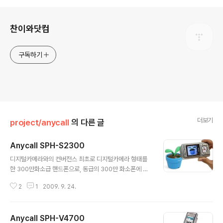
로그 정보
찬이와닷컴
구독하기
더보기
project/anycall
의 다른 글
Anycall SPH-S2300
글 내용
디지털카메라와의 컨버전스 최초로 디지털카메라 형태를
한 300만화소급 핸드폰으로, 동급의 300만 화소폰에 비
해서 디지털카메라로서의 기능을 많이 갖춘 모델이다. 우
2
1
2009. 9. 24.
리팀의 협력업체가 중심이 되어 진행된 모델이긴 하지만,
우리팀의 인력도 상당수 함께 진행하였다. 폰보다는 디카
기능이 더 마음에 든다 사실 개인적으로 봤을때 키패드는
Anycall SPH-V4700
핸드폰치고는 제법 불편한 편에 속하는 것 같다. 기존의 핸