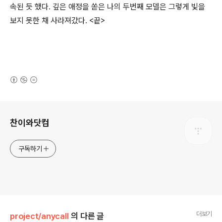
속된 듯 했다. 깊은 애정을 쏟은 나의 두번째 모델은 그렇게 빛을
보지 못한 채 사라져갔다. <끝>
(새창열림)
로그 정보
찬이와닷컴
구독하기
더보기
project/anycall
의 다른 글