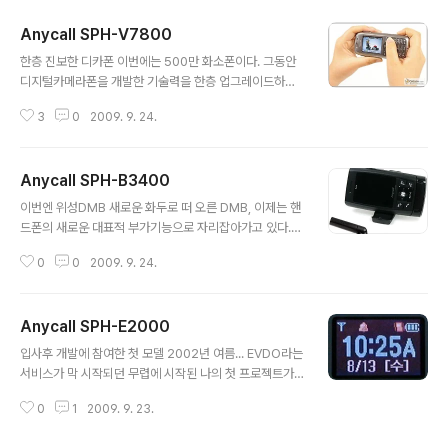
Anycall SPH-V7800
글 내용
한층 진보한 디카폰 이번에는 500만 화소폰이다. 그동안
디지털카메라폰을 개발한 기술력을 한층 업그레이드하여
500만 화소기능의 핸드폰을 출시하였다. 이번모델은 처음
3
0
2009. 9. 24.
부터 끝까지 우리 팀 자체적으로 진행되어 출시된 모델이
며, 내가 처음으로 셋업을 한 모델이기도 하다. 핸드폰 모델
개발에서의 셋업이라 함은, 개발초기 회로기판상에서 폰이
Anycall SPH-B3400
동작하도록 작업해주는 일련의 모든 작업들을 일컫는다.
글 내용
디지털카메라폰이긴 하지만, 카메라 작업은 안했다 기능이
이번엔 위성DMB 새로운 화두로 떠 오른 DMB, 이제는 핸
많아지고 점점 분업화가 뚜렷해지면서 나는 H/W와 관련
드폰의 새로운 대표적 부가기능으로 자리잡아가고 있다.
된 작업들을 하는데 치중하였다. 제일 처음에 폰이 부팅될
사실 DMB가 들어간다라는 것을 제외한다면 기존의 핸드
수 있도록 작업한 것도 그렇고 개발도중에 H/W 변경내용
0
0
2009. 9. 24.
폰 모델개발과 크게 다르지 않을 것이라 생각되었다. 그 말
들을 계속 업데이트하는 작업도 하면서 말이다. 물론 그러
이 맞기는 하지만, 그러나 틀리기도 했다. DMB를 위한 프
한 작업들은 개발초에 많이 힘들어도 그 이후로는 ..
로세스가 추가로 들어가고 그 프로세서는 또 다른 OS에 의
Anycall SPH-E2000
해서 별도로 돌아가는 형태이기 때문이다. 훌륭하지만 애
글 내용
석한 KTF 위성DMB 이 모델도 거의 막바지에 이르러서 D
입사후 개발에 참여한 첫 모델 2002년 여름... EVDO라는
ROP 결정이 났다. 또 한번 좌절의 기분을 맛봐야만 하는
서비스가 막 시작되던 무렵에 시작된 나의 첫 프로젝트가
순간이었다. 당시에 KTF향 위성DMB폰이 2~3개 정도 출
시작되었다. 당시 S/W 개발자는 선임연구원(대리급) 1명,
시되었으나 반응이 저조하였고, 그런 모델들에 비해서 슬
0
1
2009. 9. 23.
입사 2년차 연구원 2명, 그리고 입사 1년차인 나 이렇게 4
림슬라이드라는 것을 제외하면 큰 메리트가 없을 뿐 아니
명이 전부였다. 적은 인원에 비해서 들어간 기능들이 많았
라, 중요한 것은 KTF는 위성DM..