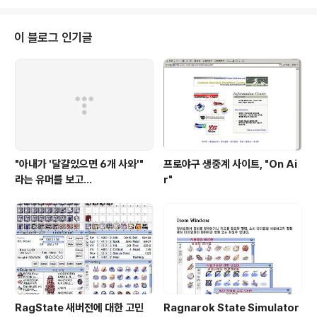
는데, 당시로서는 신규기능급에 속하는 30만화소 카메라
(애니콜 KTF향 두번째 카메라폰), EVDO 서비스, 포토앨
범, 멀티메일, 키사운드, 방송메세지 등이 그것이다. 게다가
이 블로그 인기글
내부사정으로 인해 선임연구원을 제외한 입사1~2년차 연
구원 3명이서 대부분 진행하게 되어서 출시일이 적지않게
늦어지는 헤프닝도 있었다. 내가 뭐 알기나 하나... 입사해
서 기술교육을 받아야하는 시점에 교육은 커녕 바로 프로
젝트에 투입되어 일..
"아내가 '달걀있으면 6개 사와'"
프로야구 생중계 사이트, "On Ai
라는 유머를 보고...
r"
RagState 새버전에 대한 고민
Ragnarok State Simulator