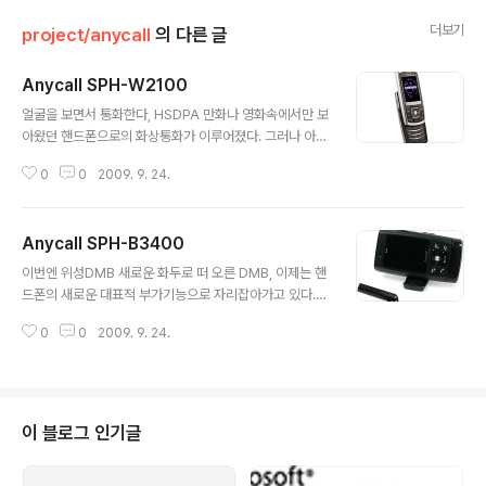
더보기
project/anycall
의 다른 글
Anycall SPH-W2100
글 내용
얼굴을 보면서 통화한다, HSDPA 만화나 영화속에서만 보
아왔던 핸드폰으로의 화상통화가 이루어졌다. 그러나 아직
WCDMA망이 완전히 깔리지 않았기 때문에 기존 CDMA
0
0
2009. 9. 24.
망과의 호환을 위해 SPH-W2100은 CDMA와 WCDM
A 두가지를 모두 지원하도록 개발되었다. 원래 WCDMA
는 CDMA랑 호환이 안되는 것이지만... 명칭은 비슷하지
Anycall SPH-B3400
만 WCDMA는 CDMA의 차기버전이 아니라, GSM의 차
글 내용
기버전이다. 따라서 기존 CDMA망을 이용할 수 없고 WC
이번엔 위성DMB 새로운 화두로 떠 오른 DMB, 이제는 핸
DMA망을 새로 깔아야하는 문제가 있다. 현재는 KTF의
드폰의 새로운 대표적 부가기능으로 자리잡아가고 있다.
WCDMA망이 전국적으로 서비스된다지만, 개발당시에는
사실 DMB가 들어간다라는 것을 제외한다면 기존의 핸드
대도시 중심으로 일부지역에서만 사용가능했기에 그외 지
0
0
2009. 9. 24.
폰 모델개발과 크게 다르지 않을 것이라 생각되었다. 그 말
역에서는 기존 CDMA망을 쓸 수 있도록 퀄컴칩(CPU)이
이 맞기는 하지만, 그러나 틀리기도 했다. DMB를 위한 프
두 가지 모두 탑재되는 형태로 개발되..
로세스가 추가로 들어가고 그 프로세서는 또 다른 OS에 의
해서 별도로 돌아가는 형태이기 때문이다. 훌륭하지만 애
석한 KTF 위성DMB 이 모델도 거의 막바지에 이르러서 D
이 블로그 인기글
ROP 결정이 났다. 또 한번 좌절의 기분을 맛봐야만 하는
순간이었다. 당시에 KTF향 위성DMB폰이 2~3개 정도 출