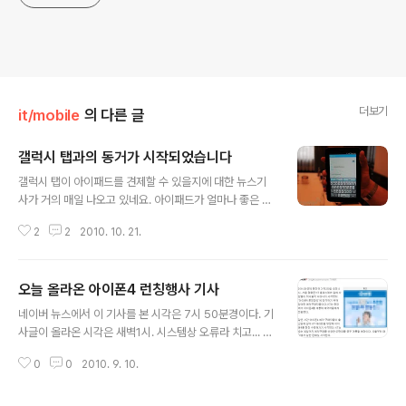
더보기
it/mobile
의 다른 글
갤럭시 탭과의 동거가 시작되었습니다
글 내용
갤럭시 탭이 아이패드를 견제할 수 있을지에 대한 뉴스기
사가 거의 매일 나오고 있네요. 아이패드가 얼마나 좋은 것
인지 아닌지에 대한 것은 솔직히 잘 모르겠어요. 저 또한 직
2
2
2010. 10. 21.
접 써본 일이 없으면서 뭐라뭐라 하긴 좀 그렇네요. 경쟁제
품이라 할 수 있는 갤럭시 탭 얘기를 꺼내는 지금 상황에선
더더욱 그렇고 말입니다. 갤럭시 탭에 대한 홍보라던가 언
오늘 올라온 아이폰4 런칭행사 기사
플이라고는 생각지 말아주세요. 저도 대한민국 국민이고,
글 내용
비싼 돈주고 사야되는 소비자의 한 사람일 뿐이고, 이 글 쓴
네이버 뉴스에서 이 기사를 본 시각은 7시 50분경이다. 기
다고 저한테 이득이 있는 것도 아니고 말이죠. 제가 갤럭시
사글이 올라온 시각은 새벽1시. 시스템상 오류라 치고... 아
탭을 처음 본 것은 몇달 전이었습니다. 당시에는 갤럭시S
직 되지도 않은 시각인 8시부터 사람들이 나타나기 시작했
를 뻥튀기한 듯한 모습에 깜짝 놀랐지 뭡니까. 게다가 투박
0
0
2010. 9. 10.
고, KT에서 아이폰4를 개통해서 전달했다는 기사이다. 사
한 개발용 케이스에 깜싸있어서 좀 당황스럽기도 했구요.
실과 상관없이 이미 모든 기사는 짜여져 있었다는 것이다.
그런데 지금은 며칠째 갤럭시 ..
있었던 사실도 아니고, 기자의 느낌도 아니고, 기자의 상상