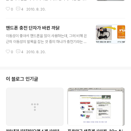
서 해볼 수 있는 사용설명서이군요. 실용성을 따지기보다
0
4
2010. 8. 20.
는 참신한 아이디어에 높은 점수를 주고 싶네요.
핸드폰 충전 단자가 바뀐 까닭
글 내용
이동성이 좋아서 핸드폰을 많이 사용하는데, 그에 비해 은
근히 이동성의 발목을 잡는 것 중의 하나가 충전기라는 사
실에 많은 분들이 공감하실 줄로 압니다. 여행을 가거나 혹
0
4
2010. 8. 20.
은 그렇지 않더라도 주변 사람의 충전기를 사용하려고 하
면 젠더가 없어서 낭패를 보는 경우가 종종 있죠. 슬림한 핸
드폰을 사서 두꺼운 케이스를 끼우는 것 만큼이나 아이러
니한게 커다란 젠더 악세사리를 달고 다녀야 하는 현실입
니다. 그런데, 의외로 핸드폰 젠더가 이것저것 다른게 제조
이 블로그 인기글
사가 자신들의 이득을 위해 벌인 일이라고 오해하는 분들
이 많으신 것 같습니다. 제조사도 벌어먹고 살려니 힘들긴
하겠지만, 설마 수십만원짜리 핸드폰 팔면서 몇천원짜리
젠더랑 충전기 팔 생각으로 어댑터 모양을 바꾸기야 하겠
습니까. 핸드폰 충전 단자의 변천 과정우리나라 핸..