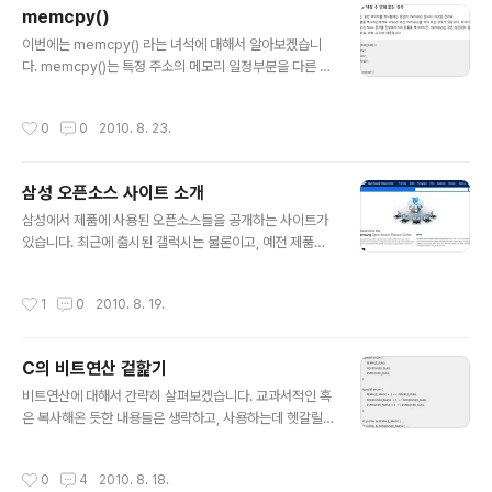
X_COLOR, }; 이 경우에, WHITE는 0이 되고 그 이후로
memcpy()
BLACK은 1, YELLOW는 2가 되는 것처럼 1씩 자동으로
글 내용
증가하게 됩니다. 이것은 BLACK가 1이고, YELLOW가
이번에는 memcpy() 라는 녀석에 대해서 알아보겠습니
2가 되는 것 자체가 중요한 의미를 가지진 않습니다. int c
다. memcpy()는 특정 주소의 메모리 일정부분을 다른 주
olor_array[MAX_COLOR]; color_array[YELLO
소로 복사하는 기능을 가진 함수입니다. C를 배우는 기초
W]..
단계에서는 쓸일이 많지는 않은 것이 사실입니다. 숫자는
작성시간
0
0
2010. 8. 23.
그냥 대입연산자 '=' 를 쓰면 되고, 문자열은 strcpy()를
쓰면 되니까요. 그런데 그러한 부분에 익숙해져있다가 막
상 memcpy()를 사용하기 시작할 무렵에 코딩 오류를 범
삼성 오픈소스 사이트 소개
하는 경우를 종종 보곤 합니다. 아래는 MSDN에 명시되어
글 내용
있는 함수 원형입니다. void *memcpy( void *dest, c
삼성에서 제품에 사용된 오픈소스들을 공개하는 사이트가
onst void *src, size_t count ); 그럼, memcpy()의
있습니다. 최근에 출시된 갤럭시는 물론이고, 예전 제품들
기능, 특징 등을 한번 살펴 보도록 하죠. byte 단위의 메모
에서 사용된 소스 중 오픈소스 라이센스에 해당하는 부분
리 복사 memcpy()의 역할..
들이 무료로 제공되고 있습니다. 리눅스 OS 관련부분도 있
작성시간
1
0
2010. 8. 19.
고, MPEG 관련부분도 있습니다. 어차피 인터넷 어디에선
가 구할 수는 있는 것이긴 하겠지만, 상용제품에 쓰여진 오
픈소스를 직접 볼 수 있다는 측면에서 학생들은 물론 비슷
C의 비트연산 겉핥기
한 기술을 연구하는 개발자분들도 도움이 되지 않을까 싶
글 내용
습니다. 막말로 대기업이 웹서버 하나 돌리는게 뭐가 대수
비트연산에 대해서 간략히 살펴보겠습니다. 교과서적인 혹
냐고 하는 분이 계실지도 모르겠지만, 그저 고맙게 쓸 것만
은 복사해온 듯한 내용들은 생략하고, 사용하는데 헷갈릴
같은 저와 생각이 비슷한 분도 계실 것 같아서 정보공유하
만한 몇가지를 짚어보겠습니다. 비트의 표현C에서 비트를
고자 올려봅니다. 또한 그것이 바로 오픈소스 원작자의 취
위한 변수는 존재하지 않습니다. 상수와 변수는 눈에 보이
작성시간
0
4
2010. 8. 18.
지였기도 할 것이니 말입니다. 현재의 삼성 ..
는 것이라고 한다면, 비트는 값을 구성하는 눈에 보이지 않