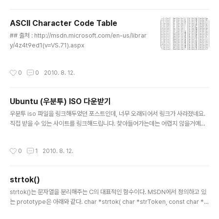
는 것이라 할 수 있습니다. 그렇기 때문에 char, int 형과 같
은 데이터의 구성요소일뿐, 비트만을 위한 데이터형이 존
ASCII Character Code Table
재하는 것은 아닙니다. 비트의 연산자C에서 비트와 관련된
글 내용
연산은 '&', '|', '!', '~', '' 등이 있습니다. 아래의 숫자들은 2
## 출처 : http://msdn.microsoft.com/en-us/librar
진수입니다. '&' 는 AND 연산입니다. 둘다 1 이어야만 1이
y/4z4t9ed1(v=VS.71).aspx
됩니다. 0 & 0 == 0 0 & 1 == 0 1 & 0 == 0 1 & 1 == 1
'|' 는 OR 연산입..
작성시간
0
0
2010. 8. 12.
Ubuntu (우분투) ISO 다운받기
글 내용
우분투 iso 파일을 링크해두었던 포스트인데, 너무 오래되어서 링크가 사라졌네요.
직접 받을 수 있는 사이트를 링크해드립니다. 찾아들어가는데는 어렵지 않을거예요.
아래 두 링크중 한 곳에 들어가시면 됩니다. http://ftp.daum.net/ubuntu-releas
es/ http://releases.ubuntu.com/
작성시간
0
1
2010. 8. 12.
strtok()
글 내용
strtok()는 문자열을 분리해주는 C의 대표적인 함수이다. MSDN에서 정의하고 있
는 prototype은 아래와 같다. char *strtok( char *strToken, const char *st
rDelimit ); strToken 문자열에서 strDelimit 에 의해 분리되는 문자열을 리턴해