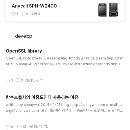
Anycall SPH-W2400
1
0
조회
3
develop
분류 전체보기
주요 글 목록
OpenSSL library
글 내용
OpenSSL build break.... Assembling: tmp32\sha1-586.asm tmp32\sh
a1-586.asm(1432) : error A2070:invalid instruction operands tmp32
\sha1-586.asm(1576) : error A2070:invalid instruction operands NM
AKE : fatal error U1077: '"C:\Program Files (x86)\Microsoft Visual Stu
작성시간
0
0
2015. 6. 14.
dio 11.0 \VC\BIN\ml.EXE"' : return code '0x1' Stop. OpenSSL을 윈도우에
서 컴파일하는게 잘 안되고 번거로워서 구글링으로 찾아보니 주기적으로 OpenSS
L Library를 만들어 공유해주시는 고마운 ..
함수호출시의 이중포인터 사용하는 이유
글 내용
written by chanywa, 2014-11-21 blog : http://chanywa.com e-mail : ch
any@chanywa.com "포인터도 머리 아픈데, 이중포인터는 또 뭐야... ㅠ.ㅠ" 이런
생각을 하는 분들께, 개념정리하는데 도움이 되지 않을까 하는 생각에 몇자 적어봅니
다. 저는 사실 '이중포인터' 라는 말은 의미가 없다고 생각합니다. 포인터의 포인터라
작성시간
61
13
2014. 11. 21.
는 뜻으로 이중포인터라고 이름을 붙인 것 같은데, 실제로는 그냥 똑같은 포인터입니