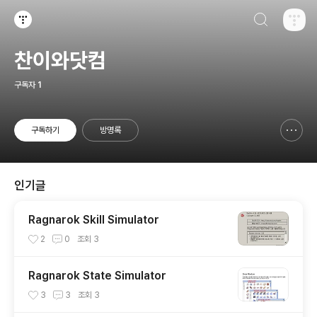
검색하기
티스토리
찬이와닷컴
구독자
1
구독하기
방명록
신고하기 레이어
열기
인기글
Ragnarok Skill Simulator
2
0
조회
3
Ragnarok State Simulator
3
3
조회
3