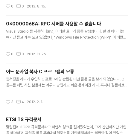
니다. 어떤 프로그램인고 하니, 웹페이지를 분석해서 자동
ct 옵션은 아닌 듯 하고... 구글 검색을 해봐도 딱히 보이진
작성시간
0
0
2013. 8. 16.
으로 감시, 제어, 예약 등을 할 수 있는 부류인데요. 그냥 재
않았는데, 우연히 이와 같은 증상에 대한 질문글이 있..
미삼아 만드는 것이니 만큼 완성계획은 딱히 없어요 ㅎㅎ
그나저나 어떤 일이 있었냐면, form data를 이용해서 po
0x000006BA: RPC 서버를 사용할 수 없습니다
st 방식으로 전달하는 부분을 구현하던 중이었습니다. 예
글 내용
를 들면, 인터넷하다가 로그인창 같은데서 로그인 하는 것
Visual Studio 를 사용하다보면, 이러한 로그가 종종 발생합니다. 별 것 아니라는
을 PC 프로그램 내부에서 진행하는 그런 것이죠. 로그인에
얘기만 듣고 계속 쓰고 있었는데, "Windows File Protection (WFP)" 이 비활성
만 해당되는 것이 아니라, 사이트에서 지원해주는 갖가지
화 되어있기 때문에 발생하는 것이라고 하네요. 참조한 포스트 : http://www.winh
검색이나 신청 서비스를 요청해야하기 때문에 반드시 구현
elponline.com/blog/fix-sfc-error-0x000006ba-rpc-unavailable/
작성시간
0
0
2012. 11. 26.
되어야 하는 부분입니다. 제가 원하..
어느 문자열 복사 C 프로그램의 오류
글 내용
웹서핑을 하다가 우연히 C 프로그래밍 관련된 어떤 질문 글을 보게 되었습니다. C
공부를 제법 하신 분들께는 너무나 당연하고 쉬운 문제이긴 하나, 혹시나 질문하셨던
분 혹은 같은 경우를 겪는 분께 작은 도움이 되었으면 해서 몇자 적어봅니다. 질문자
께서 올리신 소스는 정확히 기억은 안나지만 대략 아래와 유사했습니다. 질문의 요지
작성시간
3
4
2012. 2. 1.
는 '이렇게 프로그램을 짜면 제대로 동작을 하긴 하는데, 왜 실행하다가 강제종료 에
러가 나느냐'는 것이었습니다. #include #include int main(void) { char *src
= "Hello World"; char *dest = (char*)malloc(100); dest = src; printf("%
ETSI TS 규격문서
s", dest); free(dest); return 0; } 아..
글 내용
몇달전에 3GPP 규격문서라고 하면서 링크를 걸어뒀었는데, 그게 간단하지만 가입
을 해야하고, 파일을 받을때마다 메일주소를 기입해줘야하는 불편한 점이 있었습니