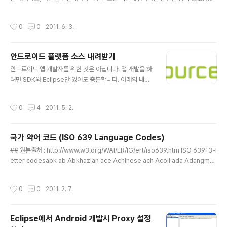
다. 속도는 느리지만, 파일 한 두개 정도 급히 받을 때는 가입없이 다운 받는 방법이
있어서 적어둡니다. http://www.etsi.org/deliver/etsi_ts/ 아래 링크로 가면 익
작성시간
0
0
2011. 6. 3.
스플로어에서 폴더 구조처럼 탐색이 가능합니다. 원하는 스펙의 버전에 해당하는 파
일링크에서 마우스 오른쪽 버튼을 누른 다음 "다른 이름으로 대상 저장"을 선택하시
면 다운로드가 가능합니다. 그런데 속도가 좀 많이 느리네요... ^^
안드로이드 플랫폼 소스 내려받기
글 내용
안드로이드 앱 개발자를 위한 것은 아닙니다. 앱 개발을 하
려면 SDK와 Eclipse만 있어도 충분합니다. 아래의 내용
은 안드로이드 플랫폼 개발 입문자를 위해서 안드로이드
플랫폼 소스를 직접 받는 방법을 정리한 것입니다. 안드로
작성시간
0
4
2011. 5. 2.
이드 플랫폼의 컴파일 환경은 리눅스이며, 아래에 설명된
소스를 받는 방법 또한 리눅스를 기준으로 설명합니다. cy
gwin 등을 통한 방법은 제가 해보질 않아서 가능한지는 잘
국가 약어 코드 (ISO 639 Language Codes)
모르겠습니다. Repo Client 설치하기먼저 설치에 필요한
글 내용
파일을 위한 디렉토리를 만들고, Path를 연결해줍니다. $
## 원본출처 : http://www.w3.org/WAI/ER/IG/ert/iso639.htm ISO 639: 3-l
mkdir ~/bin $ PATH=~/bin:$PATH 소스를 받기 위한
etter codesabk ab Abkhazian ace Achinese ach Acoli ada Adangme
Repo Client를 설치합니다. $ curl http://android.git.
aar aa Afar afh Afrihili afr af Afrikaans afa Afro-Asiatic (Other) aka Aka
kernel.org/repo > ..
n akk Akkadian alb/sqi sq Albanian ale Aleut alg Algonquian language
작성시간
0
0
2011. 2. 7.
s tut Altaic (Other) amh am Amharic apa Apache languages ara ar Ara
bic arc Aramaic arp Arapaho arn Araucanian arw Arawak arm/hye..
Eclipse에서 Android 개발시 Proxy 설정