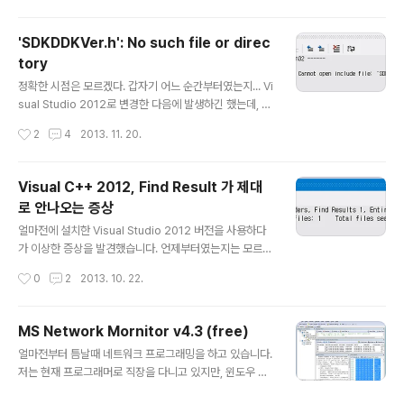
다. 그렇다면, 왜 이중포인터가 존재하며, 이것을 사용하느냐라는 문제를 고민해볼
수 있을 것입니다. 이중포인터는 특별한 용법이나 카테고리라고 한정하기는 힘들기
'SDKDDKVer.h': No such file or direc
때문에, 이 글에서는 그 중에서도 서브함수 호출시의 이중포인터 사용에 대해서 잠시
tory
살펴보도록..
글 내용
정확한 시점은 모르겠다. 갑자기 어느 순간부터였는지... Vi
sual Studio 2012로 변경한 다음에 발생하긴 했는데, 즉
시였는지도 기억이 안난다. SDKDDKVer.h 파일이 없다
작성시간
2
4
2013. 11. 20.
고 한다. 이런 에러가 발생하는 경우는 두가지인 것 있는 것
같다. 첫번째, 정말로 저 파일이 없는 경우... WDK (Wind
ows Developer Kit)가 설치되어 있지 않거나, 혹은 파
Visual C++ 2012, Find Result 가 제대
일이 지워졌거나 하는 경우라면 WDK를 새로 설치해주는
로 안나오는 증상
수 밖에 없을 것 같다. 아래의 링크에서 WDK 를 다운받을
글 내용
수 있다. http://msdn.microsoft.com/en-us/windo
얼마전에 설치한 Visual Studio 2012 버전을 사용하다
ws/hardware/hh852365 두번째, path가 제대로 잡히
가 이상한 증상을 발견했습니다. 언제부터였는지는 모르겠
지 않은 경우... 실제 파일은 존재하지만, VC 상에서의 pat
지만, ++키를 눌러서 다른 파일들에서도 '찾기'가 가능한,
작성시간
0
2
2013. 10. 22.
h가 기..
일명 '전체 찾기'라고 할만한 기능이 제대로 동작을 안하는
겁니다. 찾기 기능이니 찾기는 제대로 하는 듯 한데, 아래와
같이 그냥 몇 군데에서 검색되었다라고만 알려주는 겁니
MS Network Mornitor v4.3 (free)
다. 아마 Visual C++ 6 쯤에서도 사용했던 기억이 있으
글 내용
얼마전부터 틈날때 네트워크 프로그래밍을 하고 있습니다.
니, 잘못 알고 있는 건 아닌데... 이런 저런 옵션을 뒤적거려
저는 현재 프로그래머로 직장을 다니고 있지만, 윈도우 어
보고, 설정 초기화도 시켜보고 해봤지만 해결을 못하겠더
플리케이션 프로그래밍은 그냥 취미로 밖에 한 적이 없습
군요. Project 에 상관없이 발생하는 것으로 봐서, Proje