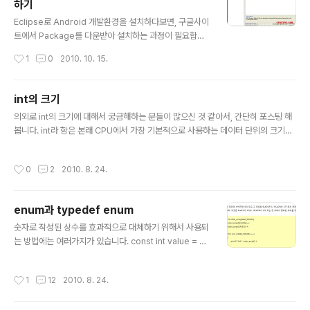
하기
글 내용
Eclipse로 Android 개발환경을 설치하다보면, 구글사이
트에서 Package를 다운받아 설치하는 과정이 필요합니
다. 집이라면 별 상관없겠지만, 학교나 회사 등에서 사용하
작성시간
1
0
2010. 10. 15.
려고 하면 프록시(Proxy) 서버 설정을 해줘야하는 경우가
있습니다. 프록시 설정을 하지 않으면 인터넷 연결이 안되
죠. "Available Packages"에서 추가로 설치해야하는 것
int의 크기
들이 있는데 서버 연결을 못한다면 프록시 서버 설정이 필
글 내용
의외로 int의 크기에 대해서 궁금해하는 분들이 많으신 것 같아서, 간단히 포스팅 해
요한 경우 입니다. 기본적으로는 Preference 메뉴에 들
봅니다. int라 함은 본래 CPU에서 가장 기본적으로 사용하는 데이터 단위의 크기인
어가셔서 수정을 하시면 됩니다. [General]-[Network
WORD와 동일한 크기를 의미합니다. 그리고 WORD의 크기는 16비트 컴퓨터에서
Connections] 에서 'Active Provider'를 Manual로
는 2 bytes, 32비트 컴퓨터에서는 4 bytes, 64비트 컴퓨터에서는 8 bytes입니
변경하시면 HTTP Proxy Server 설정이 가능합니다.
작성시간
0
2
2010. 8. 24.
다. 그리고 주소를 가리키는 포인터의 크기도 그러합니다. "윈도우 32 bit 버전에서
또 다른 방법으로는 SDK Ma..
는 RAM을 4G Byte 이내로만 인식가능하고, 그 이상을 인식하려면 64 bit 버전을
깔아야 한다"라는 이야기를 들어보셨을 겁니다. 바로 주소의 최대크기 차이 때문에
enum과 typedef enum
그렇습니다. 그런데, C 컴파일러에서 코딩시 사용하는 int는 호환성을 위해서 4 byt
글 내용
es 크기로 명시되어 ..
숫자로 작성된 상수를 효과적으로 대체하기 위해서 사용되
는 방법에는 여러가지가 있습니다. const int value = 5;
#define MAX_COUNT 10 그러나, 갯수가 많거나 숫자
의 많고 적음보다는 구분하기 위한 인덱스 혹은 태그 정도
작성시간
1
12
2010. 8. 24.
의 의미로 사용할 때에는 enum을 더 많이 사용합니다. en
um { WHITE, BLACK, YELLOW, BLUE, GREEN, MA