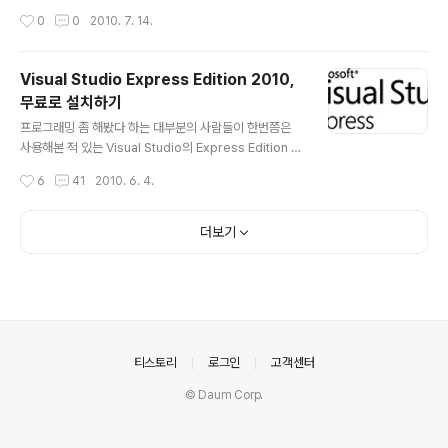
주는 함수이다. 그럼 이 함수의 특징을 살펴보자. 첫째, strDelimit 에 포함된 글자를
작성시간
0
0
2010. 7. 14.
구분자로 하는 문자를 돌려준다. char string[] = "What a beautiful girl!"; print
f( "%s", strtok( string, "a" ) ); 결과) Wh 둘째, strDelimit가 여러글자일 경우,
구분할 문자열이 아니라 문자들의 집합이다. char string[] = "Wha..
Visual Studio Express Edition 2010,
무료로 설치하기
글 내용
프로그래밍 좀 해봤다 하는 대부분의 사람들이 한번쯤은
사용해본 적 있는 Visual Studio의 Express Edition 버
전이 2008에 이어서 2010 버전으로 다시 돌아왔습니다.
작성시간
6
41
2010. 6. 4.
단, 설치후 30일 이내에 등록을 해야하나, 등록키는 무료
로 제공됩니다. 무료로 다운받기 1. 아래 링크를 클릭하여,
공식 다운로드 페이지로 갑니다. Visual Studio 2010 Ex
더보기
press Edition 다운받으러 가기 2. 다운받을 수 있는 제
품 목록이 뜹니다. Visual C++ 2010 Express, Visual
Basic 2010 Express 등등 원하는 제품을 고르면 됩니
다. ※ 주의 : 상단의 프로그램들은 온라인 설치용입니다. 그
렇기 때문에 실행파일이 작으며, 실제 설치시에 필요 파일
들을 다운받..
의안내
티스토리
로그인
고객센터
© Daum Corp.