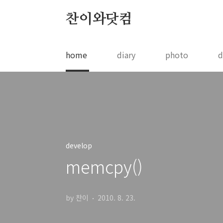
본문 바로가기
찬이와닷컴
home
diary
photo
d
develop
memcpy()
by 찬이
2010. 8. 23.