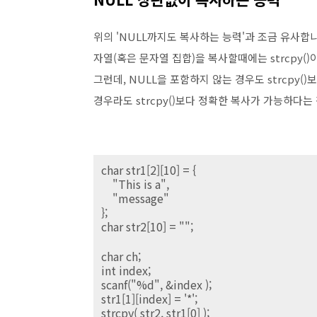
위의 'NULL까지도 복사하는 능력'과 조금 유사합
자열(혹은 문자열 집합)을 복사할때에는 strcpy()
그런데, NULL을 포함하지 않는 경우도 strcpy()
경우라도 strcpy()보다 정확한 복사가 가능하다는
char str1[2][10] = {
"This is a",
"message"
};
char str2[10] = "";
char ch;
int index;
scanf("%d", &index );
str1[1][index] = '*';
strcpy( str2, str1[0] );