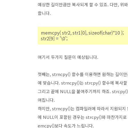
예상한 길이만큼만 복사되게 할 수 있죠. 다만, 위
합니다.
memcpy( str2, str1[0], sizeof(char)*10 );
str2[9] = '\0';
여기서 두가지 질문이 예상됩니다.
첫째는, strncpy() 함수를 이용하면 원하는 길
예 맞습니다. strncpy()는 strcpy() 함수
그리고 끝에 NULL을 붙여주기까지 하죠. strcpy(
여집니다.
하지만, strncpy()는 컴파일러에 따라서 지원되
에 NULL이 포함된 경우는 strcpy()와 마찬가
emcpy()보다 속도가 느립니다.