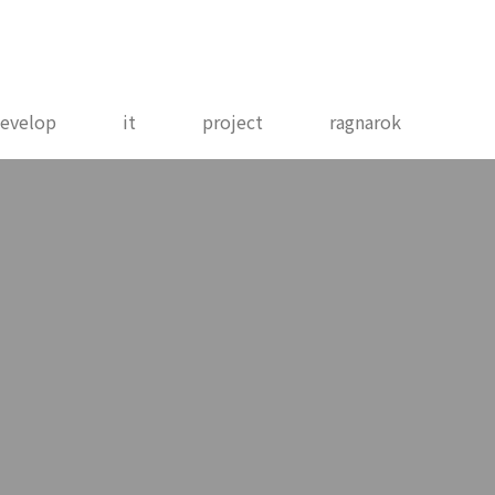
evelop
it
project
ragnarok