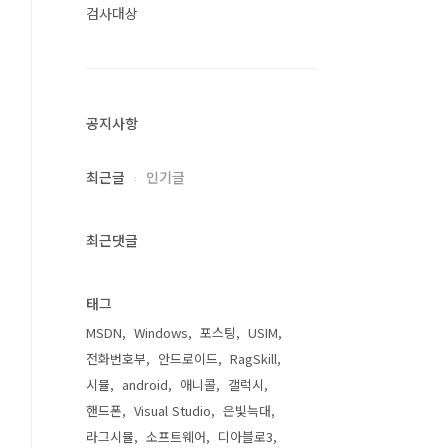
검사대상
공지사항
최근글
인기글
최근댓글
태그
MSDN
Windows
포스팅
USIM
전화번호부
안드로이드
RagSkill
시뮬
android
애니콜
갤럭시
핸드폰
Visual Studio
은빛늑대
라그시뮬
소프트웨어
디아블로3