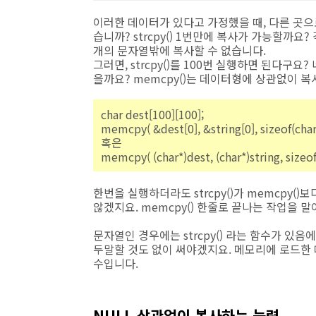
이러한 데이터가 있다고 가정했을 때, 다른 곳
습니까? strcpy() 1번만에 복사가 가능할까요
개의 문자열밖에 복사할 수 없습니다.
그러면, strcpy()를 100번 실행하면 된다구요
을까요? memcpy()는 데이터형에 상관없이 
char dest[100][100];
memcpy( &dest[0], &string[0], sizeof(char
혹은
memcpy( (char*)dest, (char*)string, sizeof
한번을 실행하더라도 strcpy()가 memcpy(
않겠지요. memcpy() 한줄로 끝나는 작업을 말
문자열인 경우에는 strcpy() 라는 함수가 
두말할 것도 없이 써야겠지요. 메모리에 로드한
수입니다.
NULL 상관없이 복사하는 능력