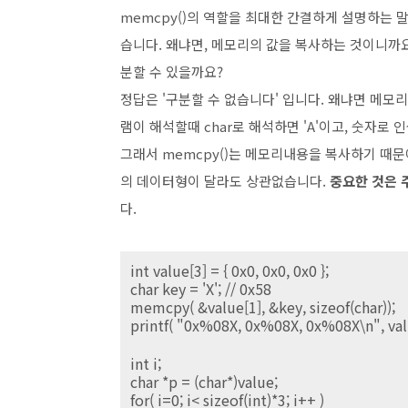
memcpy()의 역할을 최대한 간결하게 설명하는 
습니다. 왜냐면, 메모리의 값을 복사하는 것이니까요.
분할 수 있을까요?
정답은 '구분할 수 없습니다' 입니다. 왜냐면 메모
램이 해석할때 char로 해석하면 'A'이고, 숫자로 인
그래서 memcpy()는 메모리내용을 복사하기 때
의 데이터형이 달라도 상관없습니다.
중요한 것은 
다.
int value[3] = { 0x0, 0x0, 0x0 };
char key = 'X'; // 0x58
memcpy( &value[1], &key, sizeof(char));
printf( "0x%08X, 0x%08X, 0x%08X\n", value
int i;
char *p = (char*)value;
for( i=0; i< sizeof(int)*3; i++ )