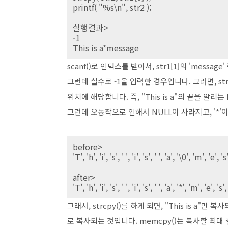
printf( "%s\n", str2 );
실행결과>
-1
This is a*message
scanf()로 인덱스를 받아서, str1[1]의 'mes
그런데 실수로 -1을 입력한 경우입니다. 그러면, str1[
위치에 해당합니다. 즉, "This is a"의 끝을 알리
그런데 오동작으로 인해서 NULL이 사라지고, '*'
before>
'T', 'h', 'i', 's', ' ', 'i', 's', ' ', 'a', '\0', 'm', 'e', 's
after>
'T', 'h', 'i', 's', ' ', 'i', 's', ' ', 'a', '*', 'm', 'e', 's'
그래서, strcpy()를 하게 되면, "This is a"만 
로 복사되는 것입니다. memcpy()는 복사할 최대