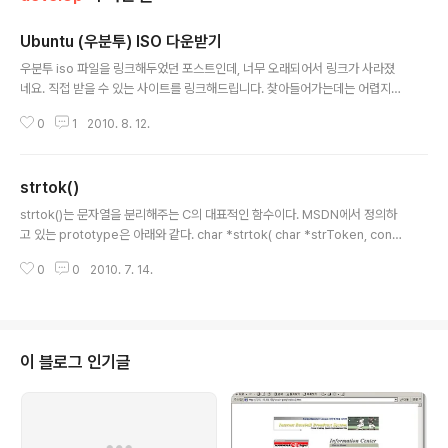
Ubuntu (우분투) ISO 다운받기
글 내용
우분투 iso 파일을 링크해두었던 포스트인데, 너무 오래되어서 링크가 사라졌
네요. 직접 받을 수 있는 사이트를 링크해드립니다. 찾아들어가는데는 어렵지
않을거예요. 아래 두 링크중 한 곳에 들어가시면 됩니다. http://ftp.daum.net/
0
1
2010. 8. 12.
ubuntu-releases/ http://releases.ubuntu.com/
strtok()
글 내용
strtok()는 문자열을 분리해주는 C의 대표적인 함수이다. MSDN에서 정의하
고 있는 prototype은 아래와 같다. char *strtok( char *strToken, const
char *strDelimit ); strToken 문자열에서 strDelimit 에 의해 분리되는 문
0
0
2010. 7. 14.
자열을 리턴해주는 함수이다. 그럼 이 함수의 특징을 살펴보자. 첫째, strDelim
it 에 포함된 글자를 구분자로 하는 문자를 돌려준다. char string[] = "What
a beautiful girl!"; printf( "%s", strtok( string, "a" ) ); 결과) Wh 둘째, str
Delimit가 여러글자일 경우, 구분할 문자열이 아니라 문자들의 집합이다. char
string[] = "Wha..
이 블로그 인기글