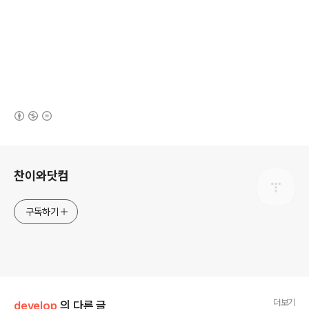
(새창열림)
로그 정보
찬이와닷컴
구독하기
더보기
develop
의 다른 글