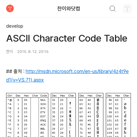
검색하기
찬이와닷컴
티스토리
develop
ASCII Character Code Table
찬이
2010. 8. 12. 20:16
## 출처 :
http://msdn.microsoft.com/en-us/library/4z4t9e
d1(v=VS.71).aspx