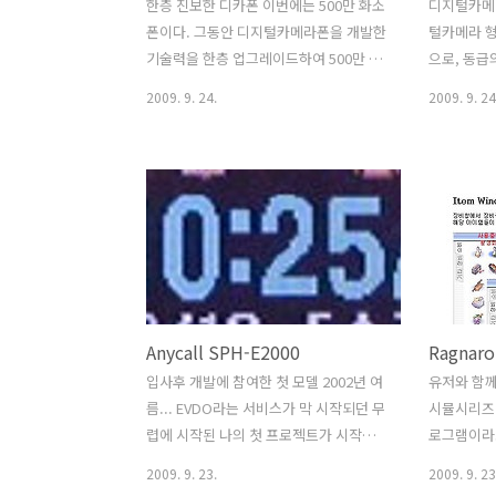
한층 진보한 디카폰 이번에는 500만 화소
디지털카메
폰이다. 그동안 디지털카메라폰을 개발한
털카메라 형
기술력을 한층 업그레이드하여 500만 화
으로, 동급
소기능의 핸드폰을 출시하였다. 이번모델
지털카메라
2009. 9. 24.
2009. 9. 24
은 처음부터 끝까지 우리 팀 자체적으로
이다. 우리
진행되어 출시된 모델이며, 내가 처음으
진행된 모델
로 셋업을 한 모델이기도 하다. 핸드폰 모
도 상당수 
델개발에서의 셋업이라 함은, 개발초기
카기능이 더
회로기판상에서 폰이 동작하도록 작업해
로 봤을때
주는 일련의 모든 작업들을 일컫는다. 디
불편한 편에
지털카메라폰이긴 하지만, 카메라 작업은
폰에 익숙
안했다 기능이 많아지고 점점 분업화가
숫자키패드가
뚜렷해지면서 나는 H/W와 관련된 작업들
것 같다. 
Anycall SPH-E2000
Ragnaro
을 하는데 치중하였다. 제일 처음에 폰이
리고 사진
부팅될 수 있도록 작업한 것도 그렇고 개
아마 모든 
입사후 개발에 참여한 첫 모델 2002년 여
유저와 함께
발도중에 H/W 변경내용들을 계속 업데이
속 들고 다
름... EVDO라는 서비스가 막 시작되던 무
시뮬시리즈 
트하는 작업도 하면서 말이다. 물론 그러
만, MP3
렵에 시작된 나의 첫 프로젝트가 시작되
로그램이라
한 작업들은 개발초에 많이 힘들어도 그
니 번호 누
었다. 당시 S/W 개발자는 선임연구원(대
자면 어설픈
2009. 9. 23.
2009. 9. 23
이후로는 ..
핸드폰인 ..
리급) 1명, 입사 2년차 연구원 2명, 그리
했던 RagS