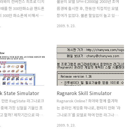
라와의 컨버전스 최초로 디지
불운의 모델 SPH-E2000을 2003년 초여
태를 한 300만화소급 핸드폰
름경에 출시한 후, 한동안 직접적인 모델
의 300만 화소폰에 비해서 디
참여가 없었다. 물론 할일없이 놀고 있었
로서의 기능을 많이 갖춘 모델
던게 아니라 다른 모델들 개발지원을 하
.
2009. 9. 23.
팀의 협력업체가 중심이 되어
면서 지냈을 뿐, 팀 자체적으로 진행하는
이긴 하지만, 우리팀의 인력
모델이 없었던 것이다. 그러나 오랜 시간
함께 진행하였다. 폰보다는 디
이 흐른 후에 새로 진행하게 된 V시리즈
 마음에 든다 사실 개인적으
모델인 SPH-V4700은 거의 완성단계까지
 키패드는 핸드폰치고는 제법
이르렀음에도 불구하고, 결국 내부사정으
 속하는 것 같다. 기존의 핸드
로 인해서 DROP(프로젝트 개발취소)된
하다보니 가로 두줄로 배열된
불운의 모델이다. 출시가 안된 모델이니
 어색한 것은 어쩔 수 없을
만큼 아래의 이미지들은 디자인이 동일한
그러나 디카라고 생각한다면 그
SCH-V540 모델의 이미지이다. 너무나 아
k State Simulator
Ragnarok Skill Simulator
찍는 것을 즐기는 사람이라면
쉬웠다... 모델의 위기에는 원인이 여러가
것이 용서되지 않을까 싶다. 계
지일 수 있다. 신규로 도입하는 핵심부품
 만든 RagState 라그나로크
Ragnarok Online? 희야와 함께 즐겨하
니기에 무거운 감이 있긴 하지
의 자체결함이나 궁합이 맞지 않는 문제,
중에 가장 심혈을 기울인 프
는 온라인 게임중 하나로, 판타지 만화 '라
 기능도 좋고 카메라 기능도 좋으
경쟁력 문제 혹은 출시로 얻을 수 있는 손
고 할까? 제작기간으로 따지
그나로크'를 모델로 하여 만든 라그나로
르는 것만 익숙해지면 괜찮은
익계산 등등 많은 이..
 실력으로 가장 처음에 시도
크라는 온라인게임(MMORPG)이 있다.
.
2009. 9. 23.
kill이 가장 길었겠지만, 나름
세계 여러나라에서 로컬라이징 서비스를