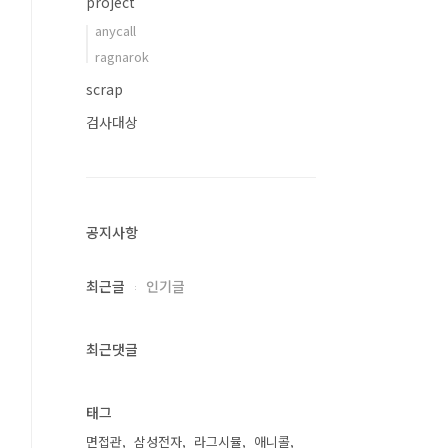
project
anycall
ragnarok
scrap
검사대상
공지사항
최근글
인기글
최근댓글
태그
면접관
삼성전자
라그시뮬
애니콜