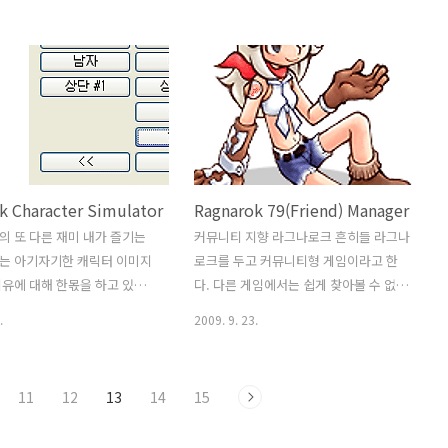
계와 아이디어를 짜내고 공식을
하고 있을 정도로 아기자기하게 참 잘만
은 노력을 기울인 작품이다.
들어진 게임이다. 3D 배경과 이펙트의 화
가 그렇게 투자한 노력보다는
려함과 2D 그래픽의 아기자기함이 어우
들이 동참해서 버그를 잡아나간
러진 걸작 중의 하나라고 생각한다. ▲
빛을 발하게 해주었다고 생각
RagSkill의 초기버전인 RagSim의 화면
한 것이 컨셉 처음에는 기존에
▲ RagSkill의 초기버전인 RagSim의 화
프로그램들의 자리를 대신하고
면 RagSkill을 만들게 된 계기 라그나로크
은 아니다. 정확성 높게 짜여진
를 처음 시작하던 무렵, 내 캐릭터를 어떻
k Character Simulator
Ragnarok 79(Friend) Manager
그램과의 차별성을 고민하다가
게 키워 나갈 것인가 하는 궁리를 많이 했
하고 편리하게 쓸 수 있게 하
었다. 모 팬사이트에서 만들어놓은 스킬
 또 다른 재미 내가 즐기는
커뮤니티 지향 라그나로크 흔히들 라그나
에서 현재의 RagState 프로
트리를 A4 용지에 출력해서 거기다 올릴
는 아기자기한 캐릭터 이미지
로크를 두고 커뮤니티형 게임이라고 한
하게 되었다. 특히나 라그나
스킬수를 적어보며 이래저래 구상을 하곤
유에 대해 한몫을 하고 있다
다. 다른 게임에서는 쉽게 찾아볼 수 없는
여성유저가 상당히 많은데에 비
했었다..
터의 디자인에 신경을 쓰는 유
다양한 이모티콘을 이용한 감정표현, 개
.
2009. 9. 23.
 많다. 목숨이 왔다갔다하는
인 채팅방 개설, 친구등록 및 1:1 채팅창
일명 뽀대템이라 불리우는 성능
개설, 길드말, 파티말, 귓말 등등 다양한
 디자인이 예쁜 아이템을 장
기능을 지원한다. 물론 이런 것들이 라그
11
12
13
14
15
 정도니 말이다. 이번에는 이
나로크 독자적인 것만은 아니겠지만, 유
 복장을 디자인해 볼 수 있는
저들의 상당수가 알게 모르게 이러한 기