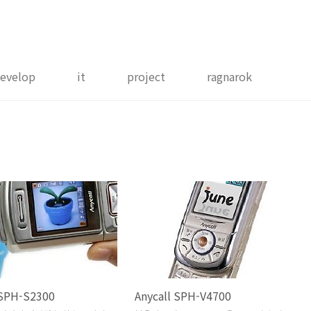
evelop
it
project
ragnarok
 SPH-S2300
Anycall SPH-V4700