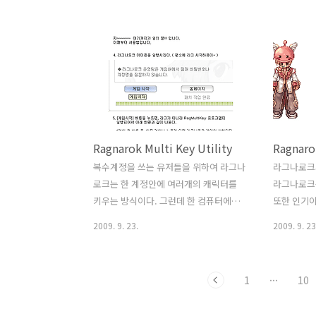
고 입사 1년차인 나 이렇게 4명이 전부였
대로의 설
다. 적은 인원에 비해서 들어간 기능들이
구하려고 많
많았는데, 당시로서는 신규기능급에 속하
하지만 내
는 30만화소 카메라(애니콜 KTF향 두번
많은 유저
째 카메라폰), EVDO 서비스, 포토앨범,
것이 더욱 
멀티메일, 키사운드, 방송메세지 등이 그
한다. 편리
것이다. 게다가 내부사정으로 인해 선임
있던 스텟
연구원을 제외한 입사1~2년차 연구원 3
자 했던 것
Ragnarok Multi Key Utility
Ragnaro
명이서 대부분 진행하게 되어서 출시일이
기존 프로
적지않게 늦어지는 헤프닝도 있었다. 내
가능한 익숙
복수계정을 쓰는 유저들을 위하여 라그나
라그나로크의
가 뭐 알기나 하나... 입사해서 기술교육
자라는 관점
로크는 한 계정안에 여러개의 캐릭터를
라그나로크
을 받아야하는 시점에 교육은 커녕 바로
그램을 고안
키우는 방식이다. 그런데 한 컴퓨터에서
또한 인기이
프로젝트에 투입되어 일..
로크에는 
여러 계정을 쓰는 경우에는 문제가 발생
보니, 캐릭
2009. 9. 23.
2009. 9. 23
해 ..
한다. 바로 단축창 설정이다. 단축창은 스
저도 상당히
킬이나 아이템을 올려놓고 기능키
곳에서도 
(F1~F12)로 바로 쓸 수 있게 해주는 것으
은 안좋지만
1
···
10
로, 각 캐릭터마다 독립적으로 저장되지
착하고 다닐
만 계정별로 구분을 하진 않는다. 다시 말
러한 캐릭터