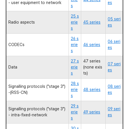
- user equipment to network
es
s
25 s
05 seri
Radio aspects
erie
45 series
es
s
26 s
06 seri
CODECs
erie
46 series
es
s
27 s
47 series
07 seri
Data
erie
(none exis
es
s
ts)
28 s
Signalling protocols ("stage 3")
08 seri
erie
48 series
-(RSS-CN)
es
s
29 s
Signalling protocols ("stage 3")
09 seri
erie
49 series
- intra-fixed-network
es
s
30 s