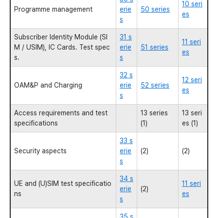
10 seri
Programme management
erie
50 series
es
s
Subscriber Identity Module (SI
31 s
11 seri
M / USIM), IC Cards. Test spec
erie
51 series
es
s.
s
32 s
12 seri
OAM&P and Charging
erie
52 series
es
s
Access requirements and test
13 series
13 seri
specifications
(1)
es (1)
33 s
Security aspects
erie
(2)
(2)
s
34 s
UE and (U)SIM test specificatio
11 seri
erie
(2)
ns
es
s
35 s