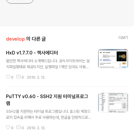
더보기
develop
의 다른 글
HxD v1.7.7.0 - 헥사에디터
글 내용
쓸만한 헥사에디터 소개해드립니다. 공식사이트에서는 설
치파일형태로 제공되지만, 실행파일 1개만 있어도 사용가
능합니다. 물론 처음 실행시에는 ini 파일이 생성됩니다. 그
0
0
2010. 2. 12.
리고, 파일이 크더라도 속도저하없이 빠르게 편집이 가능
합니다. 아래 화면은 3GB에 달하는 ISO 파일을 로드한 화
면을 갈무리한 것입니다. PGDN 시켜본 결과, 속도저하는
PuTTY v0.60 - SSH2 지원 터미널프로그
거의 느낄 수 없었습니다.
램
글 내용
SSH2를 지원하는 터미널 프로그램입니다. 호스팅 계정으
로의 접속을 위해서 주로 사용하는데, 한글을 안정적으로
지원하면서 SSH2를 지원하는 프로그램이 그다지 흔치는
0
0
2010. 2. 12.
않네요. 별도의 설치작업없이 실행파일 한개로만 존재합니