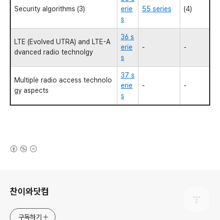
Security algorithms (3)
erie
55 series
(4)
s
36 s
LTE (Evolved UTRA) and LTE-A
erie
-
-
dvanced radio technolgy
s
37 s
Multiple radio access technolo
erie
-
-
gy aspects
s
(새창열림)
로그 정보
찬이와닷컴
구독하기