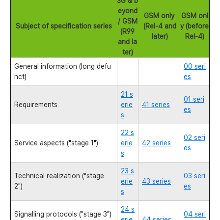
3G & b
eyond
GSM only
GSM onl
/ GSM
Subject of specification series
(Rel-4 and
y (before
(R99
later)
Rel-4)
and la
ter)
General information (long defu
00 seri
nct)
es
21 s
01 seri
Requirements
erie
41 series
es
s
22 s
02 seri
Service aspects ("stage 1")
erie
42 series
es
s
23 s
Technical realization ("stage
03 seri
erie
43 series
2")
es
s
24 s
Signalling protocols ("stage 3")
04 seri
erie
44 series