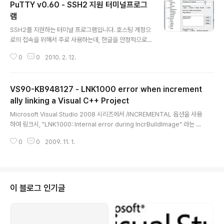
PuTTY v0.60 - SSH2 지원 터미널프로그
램
글 내용
SSH2를 지원하는 터미널 프로그램입니다. 호스팅 계정으
로의 접속을 위해서 주로 사용하는데, 한글을 안정적으로
지원하면서 SSH2를 지원하는 프로그램이 그다지 흔치는
0
0
2010. 2. 12.
않네요. 별도의 설치작업없이 실행파일 한개로만 존재합니
다. 그리고, 완전공개프로그램이기 때문에, 자유롭게 사용
하시면 됩니다.
VS90-KB948127 - LNK1000 error when increment
ally linking a Visual C++ Project
글 내용
Microsoft Visual Studio 2008 시리즈에서 /INCREMENTAL 옵션을 사용
하여 링크시, "LNK1000: Internal error during IncrBuildImage" 라는 에
러메시지가 발생하는 버그를 수정한 FIX 입니다. 증상은 링크단계에서 위와 같
0
0
2009. 11. 1.
은 에러메시지와 함께 레지스터 값들이 Output Window에 출력되면서 링크
실패가 됩니다. 제 경우에는 Visual Studio 실행후 첫 컴파일시 혹은 모두 다시
컴파일 작업을 하게 되면 잘 발생하였습니다. 그리고 다시 컴파일시도하면 링크
까지 제대로 완료됩니다. 처음엔 불편해도 그냥 그러려니 썼었습니다. Visual S
tudio 98을 쓸때에는 링크하다가 아예 멈춰서 종료도 안되고 진행도 안되는 버
이 블로그 인기글
그도 있었거든요. 그럴땐 ..