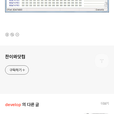
(새창열림)
로그 정보
찬이와닷컴
구독하기
더보기
develop
의 다른 글