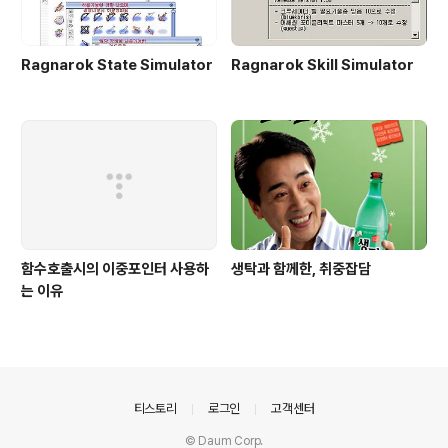
Ragnarok State Simulator
Ragnarok Skill Simulator
함수호출시의 이중포인터 사용하
생탁과 함께한, 취중잡담
는 이유
의안내
티스토리
로그인
고객센터
© Daum Corp.