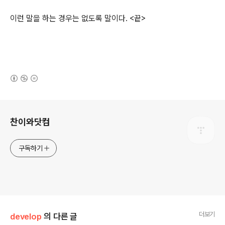
이런 말을 하는 경우는 없도록 말이다. <끝>
(새창열림)
로그 정보
찬이와닷컴
구독하기
더보기
develop
의 다른 글