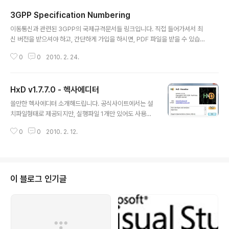
3GPP Specification Numbering
글 내용
이동통신과 관련된 3GPP의 국제규격문서들 링크입니다. 직접 들어가셔서 최
신 버전을 받으셔야 하고, 간단하게 가입을 하시면, PDF 파일을 받을 수 있습니
다. 모바일 관련개발 업무 및 공부를 하시는 분들께 도움이 될 듯 하네요. Subje
0
0
2010. 2. 24.
ct of specification series 3G & beyond / GSM (R99 and later) GS
M only (Rel-4 and later) GSM only (before Rel-4) General inform
ation (long defunct) 00 series Requirements 21 series 41 series
HxD v1.7.7.0 - 헥사에디터
01 series Service aspects ("stage 1") 22 series 42 series 02 seri
글 내용
es Technic..
쓸만한 헥사에디터 소개해드립니다. 공식사이트에서는 설
치파일형태로 제공되지만, 실행파일 1개만 있어도 사용가
능합니다. 물론 처음 실행시에는 ini 파일이 생성됩니다. 그
0
0
2010. 2. 12.
리고, 파일이 크더라도 속도저하없이 빠르게 편집이 가능
합니다. 아래 화면은 3GB에 달하는 ISO 파일을 로드한 화
면을 갈무리한 것입니다. PGDN 시켜본 결과, 속도저하는
거의 느낄 수 없었습니다.
이 블로그 인기글