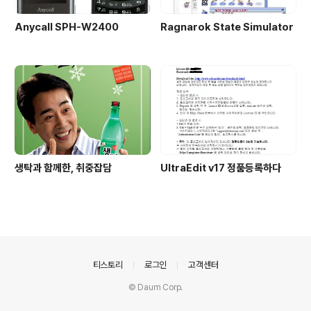
Anycall SPH-W2400
Ragnarok State Simulator
생탁과 함께한, 취중잡담
UltraEdit v17 정품등록하다
의안내
티스토리
로그인
고객센터
© Daum Corp.