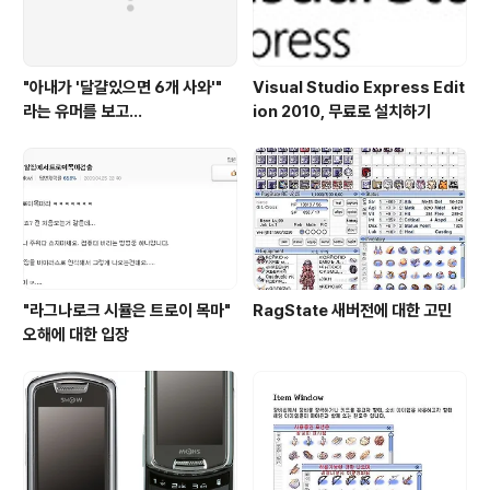
"아내가 '달걀있으면 6개 사와'"
Visual Studio Express Edit
라는 유머를 보고...
ion 2010, 무료로 설치하기
"라그나로크 시뮬은 트로이 목마"
RagState 새버전에 대한 고민
오해에 대한 입장