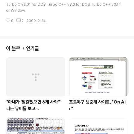
tudio 98을 쓸때에는 링크하다가 아예 멈춰서 종료도 안되고 진행도 안되는 버
Turbo C v2.01 for DOS Turbo C++ v3.0 for DOS Turbo C++ v3.1 f
그도 있었거든요. 그럴땐 ..
or Window
0
2
2009. 9. 24.
이 블로그 인기글
"아내가 '달걀있으면 6개 사와'"
프로야구 생중계 사이트, "On Ai
라는 유머를 보고...
r"