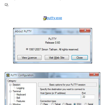
다.
putty.exe