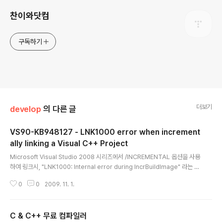
찬이와닷컴
구독하기
더보기
develop
의 다른 글
VS90-KB948127 - LNK1000 error when increment
ally linking a Visual C++ Project
글 내용
Microsoft Visual Studio 2008 시리즈에서 /INCREMENTAL 옵션을 사용
하여 링크시, "LNK1000: Internal error during IncrBuildImage" 라는 에
러메시지가 발생하는 버그를 수정한 FIX 입니다. 증상은 링크단계에서 위와 같
0
0
2009. 11. 1.
은 에러메시지와 함께 레지스터 값들이 Output Window에 출력되면서 링크
실패가 됩니다. 제 경우에는 Visual Studio 실행후 첫 컴파일시 혹은 모두 다시
컴파일 작업을 하게 되면 잘 발생하였습니다. 그리고 다시 컴파일시도하면 링크
C & C++ 무료 컴파일러
까지 제대로 완료됩니다. 처음엔 불편해도 그냥 그러려니 썼었습니다. Visual S
글 내용