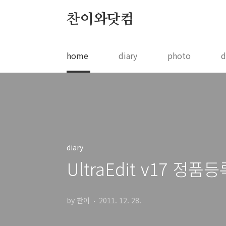
본문 바로가기
찬이와닷컴
home
diary
photo
d
diary
UltraEdit v17 정
by 찬이
2011. 12. 28.