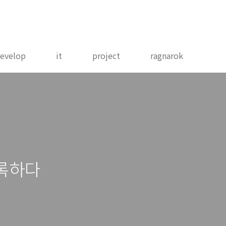
evelop
it
project
ragnarok
품등록하다