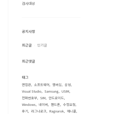
검사대상
공지사항
최근글
인기글
최근댓글
태그
면접관
소프트웨어
멤버십
삼성
Visual Studio
Samsung
USIM
전화번호부
SIM
안드로이드
Windows
네이버
핸드폰
수정요청
후기
라그나로크
Ragnarok
애니콜