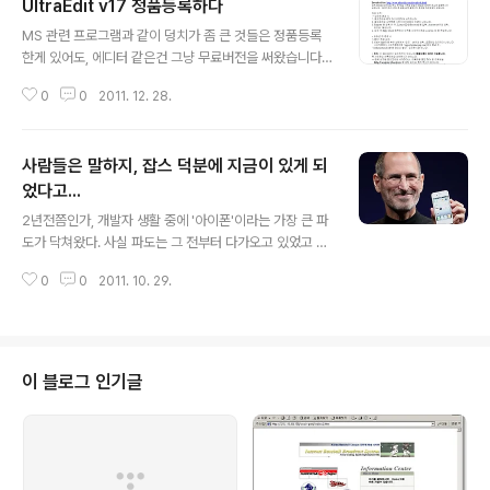
UltraEdit v17 정품등록하다
글 내용
MS 관련 프로그램과 같이 덩치가 좀 큰 것들은 정품등록
한게 있어도, 에디터 같은건 그냥 무료버전을 써왔습니다.
그다지 많이 쓰지를 않아서... 아 그런데 근래에 작업하는 l
0
0
2011. 12. 28.
og 파일이 txt 면서 되게 큰 파일인 경우가 종종 생기는데,
ultra edit 쓰는 사람을 보니 괜찮은 기능이 이래저래 보이
더군요. 그래서 좀 써보니 마음에 들어서, 결국 라이센스 g
사람들은 말하지, 잡스 덕분에 지금이 있게 되
et~ ^^ 근데, 정품인증 2번까지만 되는건 좀 너무했다 ;;;;
었다고...
글 내용
2년전쯤인가, 개발자 생활 중에 '아이폰'이라는 가장 큰 파
도가 닥쳐왔다. 사실 파도는 그 전부터 다가오고 있었고 내
가 그 사실을 눈치챈 것이 2년전이라고 해야겠다. 한낯 이
0
0
2011. 10. 29.
름도 실력도 없는 개발자이긴 하나, 아이폰이라는 존재는
새로운 도전이라기보다는 위기감을 주는 존재하는 것은 본
능적으로 느껴졌다. 자만심을 갖고 있진 않았다 생각하지
만, 있었다 한들 뒤돌아볼 겨를도 없이 바쁘게 하루하루를
쫓겨 살아왔다. "그래, 한번 해보자"라는 심정으로 달려들
이 블로그 인기글
었고, 나 뿐만 아니라 많은 이들이 그렇게 이를 악물고 덤볐
으리라. 쉽지 않은 길이었고 아직 갈 길이 멀고도 멀지만,
그래도 어느 정도는 인정을 받을 수 있는 성적을 거두고 있
기에 힘이 난다. 하지만 아직도 인터넷에서는 그런 얘기를
많이 듣는다. "xx 회사 놈..