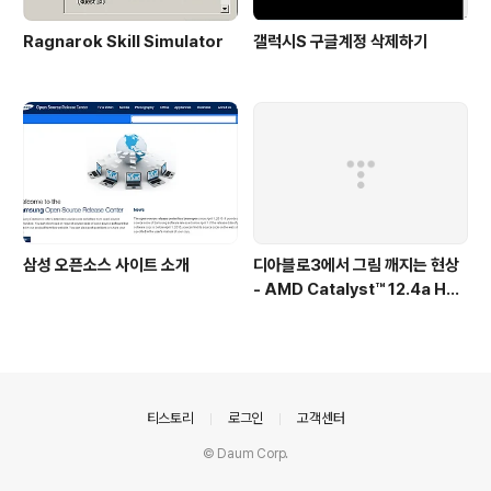
Ragnarok Skill Simulator
갤럭시S 구글계정 삭제하기
삼성 오픈소스 사이트 소개
디아블로3에서 그림 깨지는 현상
- AMD Catalyst™ 12.4a Hot
fix Driver
의안내
티스토리
로그인
고객센터
© Daum Corp.