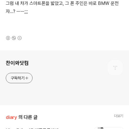
그럼 내 차가 스마트폰을 밟았고, 그 폰 주인은 바로 BMW 운전
자...? ㅡㅡ;;;
(새창열림)
로그 정보
찬이와닷컴
구독하기
더보기
diary
의 다른 글