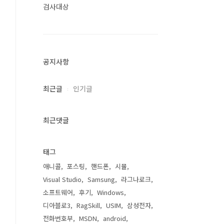
검사대상
공지사항
최근글
인기글
최근댓글
태그
애니콜
포스팅
핸드폰
시뮬
Visual Studio
Samsung
라그나로크
소프트웨어
후기
Windows
디아블로3
RagSkill
USIM
삼성전자
전화번호부
MSDN
android