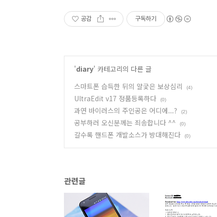
공감
구독하기
'
diary
' 카테고리의 다른 글
스마트폰 습득한 뒤의 얄궃은 보상심리
(4)
UltraEdit v17 정품등록하다
(0)
과연 바이러스의 주인공은 어디에...?
(2)
공부하러 오신분께는 죄송합니다 ^^
(0)
갈수록 핸드폰 개발소스가 방대해진다
(0)
관련글