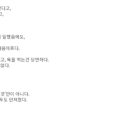
했다고,
,
 일했음에도,
마음아프다.
고, 욕을 먹는건 당연하다.
않다.
것'만이 아니다.
두도 던져졌다.