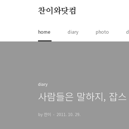
본문 바로가기
찬이와닷컴
home
diary
photo
d
diary
사람들은 말하지, 잡스 
by 찬이
2011. 10. 29.