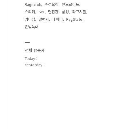
Ragnarok
수정요청
안드로이드
스티커
SIM
면접관
삼성
라그시뮬
멤버십
갤럭시
네이버
RagState
은빛늑대
전체 방문자
Today :
Yesterday :