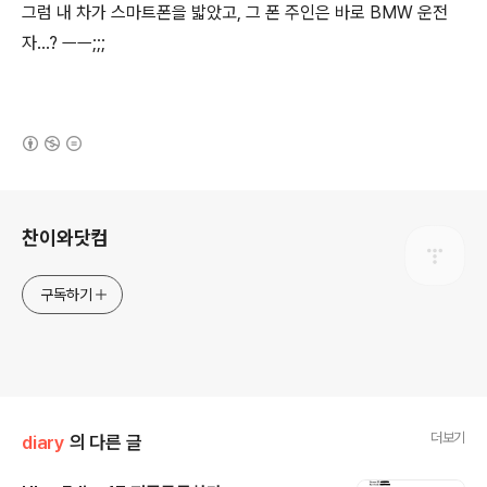
그럼 내 차가 스마트폰을 밟았고, 그 폰 주인은 바로 BMW 운전
자...? ㅡㅡ;;;
(새창열림)
로그 정보
찬이와닷컴
구독하기
더보기
diary
의 다른 글