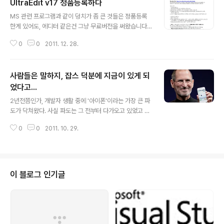
UltraEdit v17 정품등록하다
글 내용
MS 관련 프로그램과 같이 덩치가 좀 큰 것들은 정품등록
한게 있어도, 에디터 같은건 그냥 무료버전을 써왔습니다.
그다지 많이 쓰지를 않아서... 아 그런데 근래에 작업하는 l
0
0
2011. 12. 28.
og 파일이 txt 면서 되게 큰 파일인 경우가 종종 생기는데,
ultra edit 쓰는 사람을 보니 괜찮은 기능이 이래저래 보이
더군요. 그래서 좀 써보니 마음에 들어서, 결국 라이센스 g
사람들은 말하지, 잡스 덕분에 지금이 있게 되
et~ ^^ 근데, 정품인증 2번까지만 되는건 좀 너무했다 ;;;;
었다고...
글 내용
2년전쯤인가, 개발자 생활 중에 '아이폰'이라는 가장 큰 파
도가 닥쳐왔다. 사실 파도는 그 전부터 다가오고 있었고 내
가 그 사실을 눈치챈 것이 2년전이라고 해야겠다. 한낯 이
0
0
2011. 10. 29.
름도 실력도 없는 개발자이긴 하나, 아이폰이라는 존재는
새로운 도전이라기보다는 위기감을 주는 존재하는 것은 본
능적으로 느껴졌다. 자만심을 갖고 있진 않았다 생각하지
만, 있었다 한들 뒤돌아볼 겨를도 없이 바쁘게 하루하루를
쫓겨 살아왔다. "그래, 한번 해보자"라는 심정으로 달려들
이 블로그 인기글
었고, 나 뿐만 아니라 많은 이들이 그렇게 이를 악물고 덤볐
으리라. 쉽지 않은 길이었고 아직 갈 길이 멀고도 멀지만,
그래도 어느 정도는 인정을 받을 수 있는 성적을 거두고 있
기에 힘이 난다. 하지만 아직도 인터넷에서는 그런 얘기를
많이 듣는다. "xx 회사 놈..