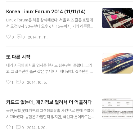
이 믿고 있는 유명한 백신 프로그램이 그런 경고를 한다면,
Korea Linux Forum 2014 (11/11/14)
제가 사용자 입장이라도 '움찔'할 것 같습니다. 그렇기에 의
글 내용
문을 제기하시는 분들 심정은 이해 합니다. 다만, 백신(혹은
Linux Forum은 처음 참석해봤다. 서울 리츠 칼튼 호텔에
검사) 프로그램들이 점점 지능화되는 악성프로그램을 막고
서 오전 8시 30분부터 오후 6시 15분까지, 거의 하루종일
자 함인지, 혹은 조금이라도 많이 검색되는 것처럼, 능력있
있었는데 오전에 회사에 들렀다 나오는 바람에 조금 늦게
는 것처럼 보이기 위해서 패턴을 너무 광범위하게 잡는 것
0
0
2014. 11. 11.
도착했다. 국내외 유명한 분들이 발표를 하신다고는 했는
인지 의아할 때가 많습니다. 2011년에 작성한 포스트 인데
데, Linux나 Open Source 쪽으로는 경험이 얼마되지
요, 시간되신다면..
않아서 난 잘 모르겠다. 대부분 (혹은 전부?) 실시간 통역이
또 다른 시작
되는데다 통역하시는 분들도 전문용어에 익숙하신 듯 했기
글 내용
때문에, 영어로 발표되는 세션이라도 언어적 차이로 인한
내가 지금의 회사로 입사를 한지도 십수년이 흘렀다. 그리
어려움은 없었다. 그리고 같은 시간에 4군데에서 각기 다
고 그 십수년간 줄곧 같은 부서에서 지내왔다. 십수년간 같
른 세션들이 진행되기에, 듣고 싶은 곳에 자율적으로 이동
은 공간에서 지낸 사람이라면 가족이나 마찬가지일 것이
해서 참석하면 되는 듯 했다. 다만, 점심 식사를 밖에 나가
1
0
2014. 10. 5.
며, 십수년간 같은 곳을 드나들었다면 그곳이 곧 집이나 마
서 개인적으로 먹고 와야한다는 게,... 주로 Qualcomm,
찬가지일 것이다. 입사를 하면서, 평생 처음으로 고향을 떠
Com..
나오면서, 머지 않아 이곳을 탈출하리라 마음먹었던 곳이
카드도 없는데, 개인정보 털려서 더 억울하다
었지만 이제는 내게 제2의 고향이 되어버린 곳. 하지만, 그
글 내용
렇게 만족하며 지내는게 하늘은 못마땅했던지 쌩뚱맞게,
국민,농협,롯데카드의 고객정보유출 사건으로 인해 주말이
그리고 갑작스럽게 전배 발령이 났다. 젊은 시절이라면 한
시끄러웠다. 농협은 가입한적 없지만, 국민과 롯데카드는
번쯤 기대했을 법한 수도권 생활이겠지만, 아우~ 지금은
사용한 적이 있다. 롯데카드는 사용을 거의 안하는 탓에 작
너무 싫다. 갑작스럽게 발령이 나는 바람에 당사자인 나 못
1
0
2014. 1. 20.
년에 탈회를 완료했고, 국민카드는 없앤지 수년이 지났다.
지 않게 가족들도 안절부절한가보다. 지금 사는 곳보다 더
잘 안쓰는 체크카드나 신용카드를 두는 여분의 지갑을 확