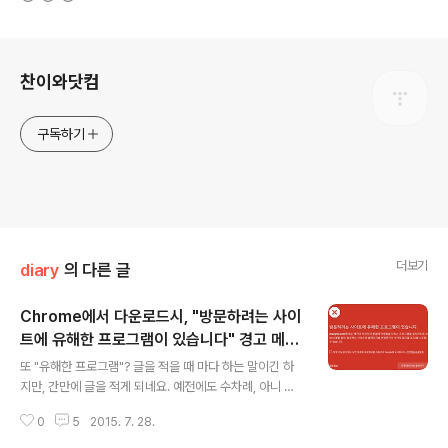
로그 정보
찬이와닷컴
구독하기
더보기
diary
의 다른 글
Chrome에서 다운로드시, "방문하려는 사이
트에 유해한 프로그램이 있습니다" 경고 메시
글 내용
지
또 "유해한 프로그램"? 글을 적을 때 마다 하는 말이긴 하
지만, 간만에 글을 적게 되네요. 예전에도 수차례, 아니 그
보다는 더 많이 받은 질문이나 험담이 있었는데요, 바로 제
0
5
2015. 7. 28.
가 배포해드리는 프로그램에 대해 '해킹', '트로이목마', '백
도어' 등등과 같은 단어와 연관짓는 내용이었습니다.자신