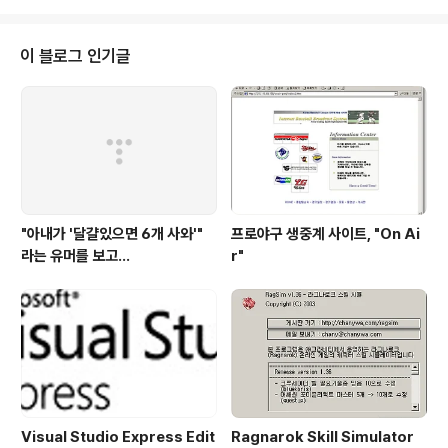
번화가인 곳에서 생활할텐데, 와이프는 자꾸..
인해보니, 롯데카드가 보이길래 급히 롯데카드 홈페이지에
접속했다. 비밀번호는 잘 기억이 안나기 때문에, 곧장 인증
서로 로그인을 했더니 아래와 같이 알려주네. 역시나 내 개
이 블로그 인기글
인정보는 안털린게 없다. 입력한 정보는 물론이고, 입력하
지 않은 '타사카드 보유상황'까지 털렸네. 그런데 카드번호
를 조회해보니, 이미 탈회되고 유효한 카드번호가 아니다.
내가 카드를 없앴던 기억이 맞았다. 웹 회원이 탈퇴가 안됐
나 싶어 탈퇴하려고 했지만, 그것도 ..
"아내가 '달걀있으면 6개 사와'"
프로야구 생중계 사이트, "On Ai
라는 유머를 보고...
r"
Visual Studio Express Edit
Ragnarok Skill Simulator