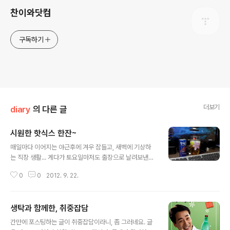
찬이와닷컴
구독하기
더보기
diary
의 다른 글
시원한 핫식스 한잔~
글 내용
매일마다 이어지는 야근후에 겨우 잠들고, 새벽에 기상하
는 직장 생활... 게다가 토요일마저도 출장으로 날려보낸
날, 집에 들어와 씻을 때 쯤이면 이미 가족들 모두 잠들고,
0
0
2012. 9. 22.
TV를 켜봤자 뉴스밖에 모르겠는... 흔한 지친 어느 직장인
의 토요일 밤.... 남은 나의 시간을 위해, 얼음을 넣은 핫식스
한 잔을 들고 컴퓨터 앞에 앉았다. "비전력이 부족하다..."
생탁과 함께한, 취중잡담
글 내용
간만에 포스팅하는 글이 취중잡담이라니, 좀 그러네요. 글