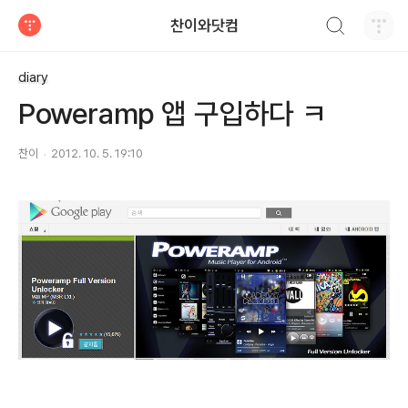
검색하기
찬이와닷컴
티스토리
diary
Poweramp 앱 구입하다 ㅋ
찬이
2012. 10. 5. 19:10