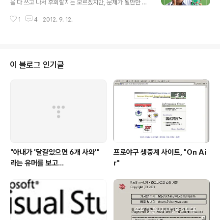
을 다 쓰고 나서 후회할지는 모르겠지만, 문제가 될만한 실
언을 하는게 아니라면 가급적 글을 내리고 싶진 않습니다.
1
4
2012. 9. 12.
(제 기억엔) 어쩌면 아무에게도 하지 않았을 제 이야기를
털어놓는 것이기도 한 만큼 후련하게 적고 싶은 심정으로
글을 적어내려갑니다. 저는 프로그래머로 일을 하고 있습
니다. 현 직장에서만 벌써 11년차가 되었군요. 아마 상당수
의 사람들이 그러할텐데 이쯤되면 미래에 대한 걱정을 많
이 블로그 인기글
이 하게 되는 것 같습니다. 불안한 직장생활과 불어난 가족
들 생각에 하루하루가 고단하죠. 저 역시도 마찬가지 입니
다. 솔직히 대한민국에서 프로그래머로 살아가는 사람중에
는 그나마 수입이 괜찮은 직장인 것 같습니다. 저로선 참 감
사한 일이죠. 그렇지만 저 또한 새로운..
"아내가 '달걀있으면 6개 사와'"
프로야구 생중계 사이트, "On Ai
라는 유머를 보고...
r"