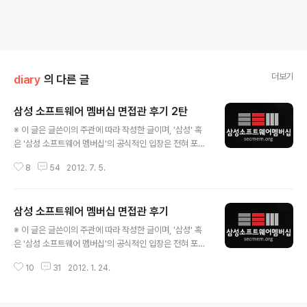
더보기
diary
의 다른 글
삼성 소프트웨어 멤버십 면접관 후기 2탄
글 내용
※ 이 글은 글쓴이의 주관에 따라 작성한 글이며, '삼성' 혹
은 '삼성 소프트웨어 멤버십'의 공식적인 입장은 전혀 포함
되지 않았음을 알려드립니다. 상반기에 합격하신 회원분들
8
54
2012. 7. 5.
축하드립니다~ 짝짝짝~!!! 그리고 하반기에 면접 보신 분
들 수고 많으셨습니다~ 짝짝짝~!!! 기회가 닿아 이번 하반
기에도 면접관으로 참여하였습니다. 이번에는 마음에 여유
삼성 소프트웨어 멤버십 면접관 후기
가 생겼는지 면접 내내 조금이라도 더 도와주고 싶은 마음
글 내용
도 마구마구 생기더라구요. 같은 길을 걸어가고 있는 예비
※ 이 글은 글쓴이의 주관에 따라 작성한 글이며, '삼성' 혹
후배들을 보니 반가운 마음도 있었고, 나도 저랬었나 싶기
은 '삼성 소프트웨어 멤버십'의 공식적인 입장은 전혀 포함
도 하더군요. 상반기때 포스팅했던 글에서 그리 다른 이야
되지 않았음을 알려드립니다. 프로그래밍 공부를 좀 해봤
기를 적을 건 아니지만, 그래도 후기 몇자 적으면 좋을 것
10
31
2012. 1. 24.
다 싶은 대학생이라면 한번쯤 들어봤을 "삼성 소프트웨어
같아 포스팅 해봅니다. 2012/01/24 - [develop] - 삼성
멤버십(이하 멤버십)", 이번에 면접자가 아닌 면접관으로서
소프트웨어 멤..
참석했었습니다. 같은 길을 걸어가고 있는 예비 후배들을