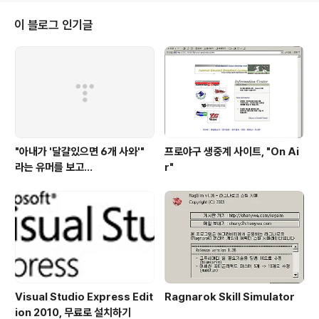
보니 반가운 마음도 있었고, 나도 저랬었나 싶기도 하더군
요. 작품이 아니라 개발자를 찾는 것인데... 그런데 전반적
이 블로그 인기글
으로 예전의 그 헝그리 정신(?)은 온데간데 없고, '프로젝트
를 화려하게 보여서, 대기업에 취직 한번 해보자'라는 생각
으로 참석했다는 느낌이 드는 경우가 많아서 참 아쉬웠습
니다. 제가 알고 있기로도 그렇고 저도 그렇게 생각하는 부
분이지만, 기술면접때는 프로..
"아내가 '달걀있으면 6개 사와'"
프로야구 생중계 사이트, "On Ai
라는 유머를 보고...
r"
Visual Studio Express Edit
Ragnarok Skill Simulator
ion 2010, 무료로 설치하기