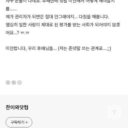
자꾸 눈물이 나네요. 후배한테 정말 미안해서 어떻게 해야할지
를......
제가 관리자가 되면은 절대 안그래야지... 다짐을 해봅니다.
열심히 일한 사람이 제대로 된 평가를 받는 사회가 되어야지 않겠
어요...? ㅠ.ㅠ
미안합니다, 우리 후배님들... (저는 존댓말 쓰는 관계로....;;)
(새창열림)
로그 정보
찬이와닷컴
구독하기