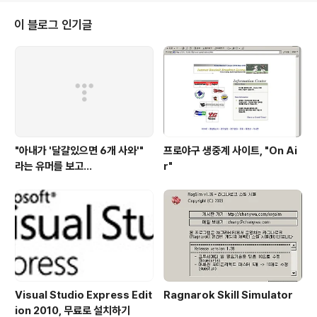
보니 반가운 마음도 있었고, 나도 저랬었나 싶기도 하더군
요. 작품이 아니라 개발자를 찾는 것인데... 그런데 전반적
이 블로그 인기글
으로 예전의 그 헝그리 정신(?)은 온데간데 없고, '프로젝트
를 화려하게 보여서, 대기업에 취직 한번 해보자'라는 생각
으로 참석했다는 느낌이 드는 경우가 많아서 참 아쉬웠습
니다. 제가 알고 있기로도 그렇고 저도 그렇게 생각하는 부
분이지만, 기술면접때는 프로..
"아내가 '달걀있으면 6개 사와'"
프로야구 생중계 사이트, "On Ai
라는 유머를 보고...
r"
Visual Studio Express Edit
Ragnarok Skill Simulator
ion 2010, 무료로 설치하기