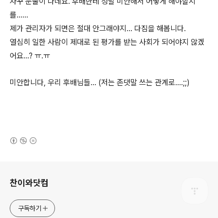
자꾸 눈물이 나네요. 후배한테 정말 미안해서 어떻게 해야할지
를......
제가 관리자가 되면은 절대 안그래야지... 다짐을 해봅니다.
열심히 일한 사람이 제대로 된 평가를 받는 사회가 되어야지 않겠
어요...? ㅠ.ㅠ
미안합니다, 우리 후배님들... (저는 존댓말 쓰는 관계로....;;)
(새창열림)
로그 정보
찬이와닷컴
구독하기