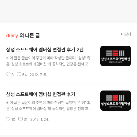
더보기
diary
의 다른 글
삼성 소프트웨어 멤버십 면접관 후기 2탄
글 내용
※ 이 글은 글쓴이의 주관에 따라 작성한 글이며, '삼성' 혹
은 '삼성 소프트웨어 멤버십'의 공식적인 입장은 전혀 포함
되지 않았음을 알려드립니다. 상반기에 합격하신 회원분들
8
54
2012. 7. 5.
축하드립니다~ 짝짝짝~!!! 그리고 하반기에 면접 보신 분
들 수고 많으셨습니다~ 짝짝짝~!!! 기회가 닿아 이번 하반
기에도 면접관으로 참여하였습니다. 이번에는 마음에 여유
삼성 소프트웨어 멤버십 면접관 후기
가 생겼는지 면접 내내 조금이라도 더 도와주고 싶은 마음
글 내용
도 마구마구 생기더라구요. 같은 길을 걸어가고 있는 예비
※ 이 글은 글쓴이의 주관에 따라 작성한 글이며, '삼성' 혹
후배들을 보니 반가운 마음도 있었고, 나도 저랬었나 싶기
은 '삼성 소프트웨어 멤버십'의 공식적인 입장은 전혀 포함
도 하더군요. 상반기때 포스팅했던 글에서 그리 다른 이야
되지 않았음을 알려드립니다. 프로그래밍 공부를 좀 해봤
기를 적을 건 아니지만, 그래도 후기 몇자 적으면 좋을 것
10
31
2012. 1. 24.
다 싶은 대학생이라면 한번쯤 들어봤을 "삼성 소프트웨어
같아 포스팅 해봅니다. 2012/01/24 - [develop] - 삼성
멤버십(이하 멤버십)", 이번에 면접자가 아닌 면접관으로서
소프트웨어 멤..
참석했었습니다. 같은 길을 걸어가고 있는 예비 후배들을