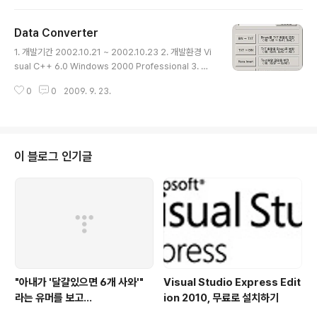
및 개발 목적 개발업무를 하다보면 덤프를 하거나 혹은 덤
프파일을 분석할 일이 생긴다. 메모리상에 어떤 데이터를
Data Converter
로드했는데, 그것이 어떤 자료인지 알려면 파일로 저장을
글 내용
해서 들여다 봐야하는데, 메모장같은 텍스트 편집기로는
1. 개발기간 2002.10.21 ~ 2002.10.23 2. 개발환경 Vi
볼 수가 없다. 또한 가끔은 값을 수정할 필요도 있는데 이러
sual C++ 6.0 Windows 2000 Professional 3. 작
한 것도 도구가 없다면 무척이나 불편한 작업이다. 옛날에
품 개요 쉽게 말해서 Binary File ↔ Hexa Text File 간
는 주로 게임의 저장파일을 편집하는 목적으로 많이 사용
0
0
2009. 9. 23.
의 변환 프로그램이다. 4. 개발동기 및 개발 목적 프로그램
했던 이런 종류의 Hexa Editor들은 ..
작성시 바이너리 파일을 프로그램상에 포함시켜야 할 때가
종종 있다. 물론 요즘에 나오는 윈도우용 개발툴들에는 리
소스 관리자가 잘 되어 있어서 손쉽게 작업이 가능하지만
그것은 일부에 지나지 않는다. 특히 모바일과 같은 임베디
이 블로그 인기글
드 프로그래밍을 할 때에 사운드 데이터나 혹은 기타 폰트
데이터들을 소스에 포함시켜야 할 때가 종종 있다. 이런 경
우를 위해서 Binary 파일과 Text 파일간의 변환작업을 하
는 툴을 만든 것이다. 5..
"아내가 '달걀있으면 6개 사와'"
Visual Studio Express Edit
라는 유머를 보고...
ion 2010, 무료로 설치하기