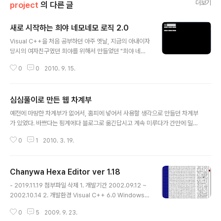
더보기
project
의 다른 글
새로 시작하는 희야 네모네모 로직 2.0
글 내용
Visual C++을 처음 공부하던 아주 옛날, 지금의 아내이자
당시의 여자친구였던 희야를 위해서 만들었던 "희야 네모
네모 로직"이 있었다. 그게 벌써 15년전이던가... 근래에 로
0
0
2010. 9. 15.
직을 다시 끄적이는 희야를 보면서, 예전의 기억을 되살려
다시 만들어보았다. 아니, 아직은 만들고 있는 중이다. 나는
로직을 그다지 좋아하지도 않고, 해본 적도 별로 없다보니
심심풀이로 만든 웹 차계부
무엇을 보완해야할지 모르겠다. 그래서 완성하는데 시간이
글 내용
많이 걸리긴 하겠지만, 끄적끄적거리며 조금씩 만들어가는
예전에 마땅한 차계부가 없어서, 홈피에 넣어서 사용할 생각으로 만들던 차계부
재미는 솔솔하다. 짧게나마 간단히 현재의 모습을 소개해
가 있었다. 바쁘다는 핑계에다 블로그로 옮긴답시고 계속 미루다가 간만에 밀렸
보겠다. 집에서 사용하는 노트북 화면을 고려하여 대략 10
던 주유영수증을 수기로 정리하다가 연비계산이 문득 궁금해져서 지난 번에 만
00 x 700 정도로 잡았고, 로직 최대크기는 60 x 40 으로
0
1
2010. 3. 19.
들던 차계부를 약간 손보고 데이터도 입력해보았다. 다른 사람에게 서비스할 정
제한했다. 아래는 프로그램 전체화면이다. 너무 썰렁해서
도는 전혀 아니지만, 그래도 나 한사람 쓰기에는 만족스럽다. 블로그 글작성창
가운데 사진..
이 작아서 표가 좀 찌그러지네 ;;;; ▦ 연도별 통계 (2005 ~ 2010) 연도 횟수
Chanywa Hexa Editor ver 1.18
주유량 주행거리 연 비 비 용 2005 2 회 93.23 ℓ 502 ㎞ 5.38 ㎞/ℓ 13.5
글 내용
0 만원 2006 37 회 1,319.83 ℓ 11,962 ㎞ 9.06 ㎞/ℓ 194.40 만원 200
- 2019.11.19 첨부파일 삭제 1. 개발기간 2002.09.12 ~
7 43 회 1,238.12 ℓ 12,098 ㎞ 9..
2002.10.14 2. 개발환경 Visual C++ 6.0 Windows 2
000 Professional 3. 작품 개요 파일들을 HEXA 모드
0
5
2009. 9. 23.
로 볼 수 있거나 편집이 가능한 프로그램이다. 4. 개발동기