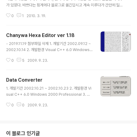
습니다. 그래서 카드리더기를 통해서 편리하게 액세스할
가 있었다. 바쁘다는 핑계에다 블로그로 옮긴답시고 계속 미루다가 간만에 밀렸
수 있는 프로그램들이 시중에 존재하는데, 편리한 프로그
던 주유영수증을 수기로 정리하다가 연비계산이 문득 궁금해져서 지난 번에 만
램일수록 엄청난 가격을 부르더군요. (2년간 3000 유로,
0
1
2010. 3. 19.
들던 차계부를 약간 손보고 데이터도 입력해보았다. 다른 사람에게 서비스할 정
현재환율로 약 430만원) 그렇다고 싼건 스크립트 기능만
도는 전혀 아니지만, 그래도 나 한사람 쓰기에는 만족스럽다. 블로그 글작성창
존재해서 무지 불..
이 작아서 표가 좀 찌그러지네 ;;;; ▦ 연도별 통계 (2005 ~ 2010) 연도 횟수
Chanywa Hexa Editor ver 1.18
주유량 주행거리 연 비 비 용 2005 2 회 93.23 ℓ 502 ㎞ 5.38 ㎞/ℓ 13.5
글 내용
0 만원 2006 37 회 1,319.83 ℓ 11,962 ㎞ 9.06 ㎞/ℓ 194.40 만원 200
- 2019.11.19 첨부파일 삭제 1. 개발기간 2002.09.12 ~
7 43 회 1,238.12 ℓ 12,098 ㎞ 9..
2002.10.14 2. 개발환경 Visual C++ 6.0 Windows 2
000 Professional 3. 작품 개요 파일들을 HEXA 모드
0
5
2009. 9. 23.
로 볼 수 있거나 편집이 가능한 프로그램이다. 4. 개발동기
및 개발 목적 개발업무를 하다보면 덤프를 하거나 혹은 덤
프파일을 분석할 일이 생긴다. 메모리상에 어떤 데이터를
Data Converter
로드했는데, 그것이 어떤 자료인지 알려면 파일로 저장을
글 내용
해서 들여다 봐야하는데, 메모장같은 텍스트 편집기로는
1. 개발기간 2002.10.21 ~ 2002.10.23 2. 개발환경 Vi
볼 수가 없다. 또한 가끔은 값을 수정할 필요도 있는데 이러
sual C++ 6.0 Windows 2000 Professional 3. 작
한 것도 도구가 없다면 무척이나 불편한 작업이다. 옛날에
품 개요 쉽게 말해서 Binary File ↔ Hexa Text File 간
는 주로 게임의 저장파일을 편집하는 목적으로 많이 사용
0
0
2009. 9. 23.
의 변환 프로그램이다. 4. 개발동기 및 개발 목적 프로그램
했던 이런 종류의 Hexa Editor들은 ..
작성시 바이너리 파일을 프로그램상에 포함시켜야 할 때가
종종 있다. 물론 요즘에 나오는 윈도우용 개발툴들에는 리
소스 관리자가 잘 되어 있어서 손쉽게 작업이 가능하지만
그것은 일부에 지나지 않는다. 특히 모바일과 같은 임베디
이 블로그 인기글