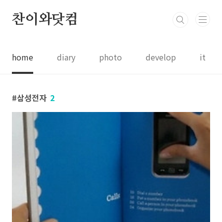
본문 바로가기
찬이와닷컴
home
diary
photo
develop
it
삼성전자
2