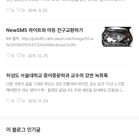
과가 아니라 실제로 1개 도시를 빌리고, 8개월간 1256개의 LED TV를 이용하
0
0
2010. 4. 22.
여 직접 찍은 것이라 한다. 그만큼 제품의 성능에 대한 자신감 표출 및 소비자에
게 강하게 어필하기 위함이 아닐까. 이 CF를 보고나면, 나도 모르게 삼성 LED
TV에 대한 동경심이 생긴다. 저 제품을 만든 사람이 보게 되면 어떤 기분이 들
NewSM5 라이트와 미등 전구교환하기
까... 아마 느껴보지 못한 사람은 정말 알 수 없을 것 같다.
글 내용
## 출처 : http://pds85.cafe.daum.net/image/5/ca
fe/2008/09/02/12/44/48bcb6ae3c0fc
0
0
2011. 12. 25.
허성도 서울대학교 중어중문학과 교수의 강연 녹취록
글 내용
다른 사람의 글을 그대로 퍼오는 것은 안좋아라 하지만, 읽는 순간 '이건 스크랩
해야한다' 라는 생각이 팍~ 들었던 글입니다. 두번 세번을 읽어봐도 감동입니
다. 허성도 서울대학교 중어중문학과 교수의 강연 녹취록 사단법인 한국엔지니
0
0
2012. 11. 23.
어클럽 일 시: 2010년 6월 17일 (목) 오전 7시 30분 장 소: 서울특별시 강남구
테헤란로 521 그랜드 인터컨티넨탈 호텔 2층 국화룸 저는 지난 6월 10일 오후
5시 1분에 컴퓨터를 뚫어지게 바라보고 있었습니다. 우리 나로호가 성공하기를
바라는 마음이 여기에 계신 어르신들도 크셨겠지만 저도 엄청나게 컸습니다. 그
런데 대략 6시쯤에 실패했다는 이야기가 나오고 7시에 거의 그것이 확정되었습
이 블로그 인기글
니다. 저는 성공을 너무너무 간절히 바랐습니다. 그날 연구실을 나오면서 이러