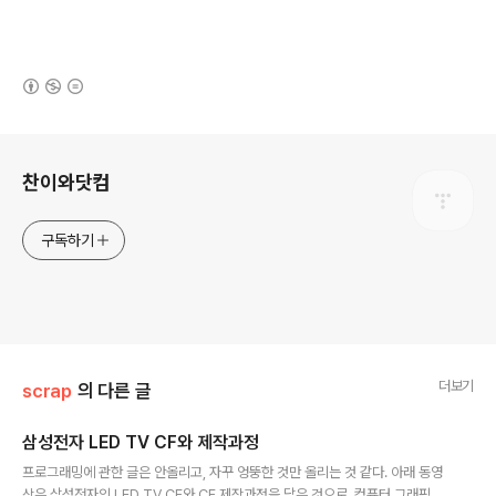
(새창열림)
로그 정보
찬이와닷컴
구독하기
더보기
scrap
의 다른 글
삼성전자 LED TV CF와 제작과정
글 내용
프로그래밍에 관한 글은 안올리고, 자꾸 엉뚱한 것만 올리는 것 같다. 아래 동영
상은 삼성전자의 LED TV CF와 CF 제작과정을 담은 것으로, 컴퓨터 그래픽 효