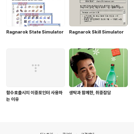
Ragnarok State Simulator
Ragnarok Skill Simulator
함수호출시의 이중포인터 사용하
생탁과 함께한, 취중잡담
는 이유
의안내