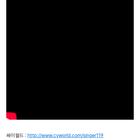
싸이월드 :
http://www.cyworld.com/singer119