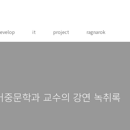
evelop
it
project
ragnarok
어중문학과 교수의 강연 녹취록