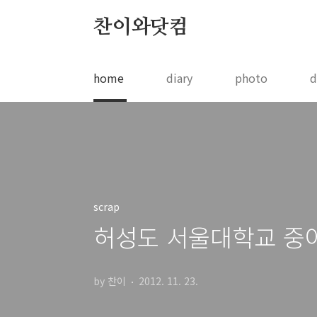
본문 바로가기
찬이와닷컴
home
diary
photo
d
scrap
허성도 서울대학교 중
by 찬이
2012. 11. 23.