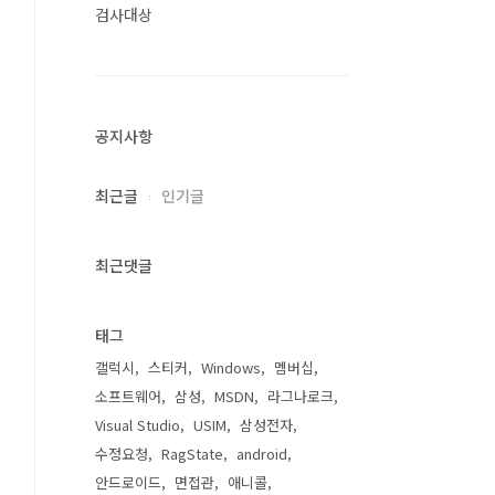
검사대상
공지사항
최근글
인기글
최근댓글
태그
갤럭시
스티커
Windows
멤버십
소프트웨어
삼성
MSDN
라그나로크
Visual Studio
USIM
삼성전자
수정요청
RagState
android
안드로이드
면접관
애니콜