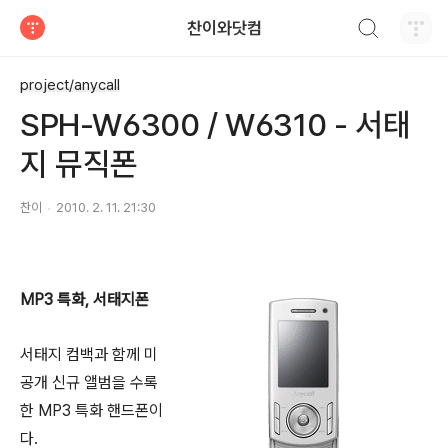
검색하기
찬이와닷컴
티스토리
project/anycall
SPH-W6300 / W6310 - 서태
지 뮤직폰
찬이
2010. 2. 11. 21:30
MP3 특화, 서태지폰
서태지 컴백과 함께 미
공개 신규 앨범을 수록
한 MP3 특화 핸드폰이
다.