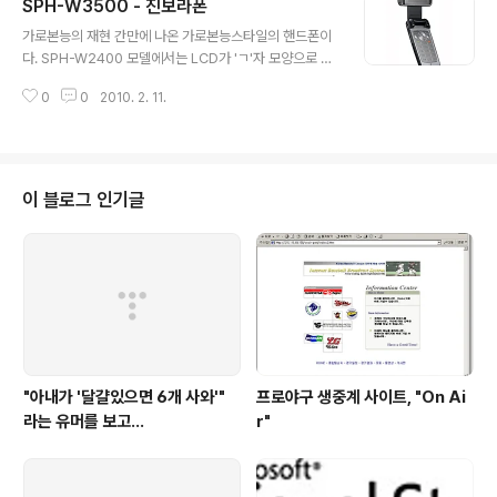
SPH-W3500 - 진보라폰
-W3500과 비교하여 몇몇을 제외하곤 거의 동일한 부품
글 내용
과 기능을 구현하고 있기 때문이다. 굳이 차이를 찾는다면,
가로본능의 재현 간만에 나온 가로본능스타일의 핸드폰이
슬라이드 모델이어서 외장LCD가 없다는 점, 스피커가 한
다. SPH-W2400 모델에서는 LCD가 'ㄱ'자 모양으로 회
개라는 점, LCD가 0.11" 정도 작다는 점, 카메라가 2M pi
전할 수 있긴 했지만, DMB 및 VOD 컨텐츠를 볼때 LCD
xel 까지 지원한다는 점 정도 이겠다. 개발당시에도 두 모
0
0
2010. 2. 11.
만 가로로 돌려서 볼 수 있다라는 장점을 내세워 히트를 쳤
델을 동시에 진행할 정도로 유사했기 때문에, 좋은 성능을
었던 가로본능 시리즈를 3G 폰으로 다시 재현했다고나 할
저렴한 가격에 원하..
까. 슬라이드폰의 경우에는 DMB를 지원하더라도 책상바
닥에 달라붙어 있기에 핸드폰을 적당한 각도로 세우기 위
해서 지우개나 책 위에 비스듬히 기대게 했던 적이 한번쯤
이 블로그 인기글
은 있을 것이다. 반면에 이 핸드폰은 폴더스타일의 장점을
더욱 부각시켜 핸드폰을 책상과 같은 바닥에 둔 채로 TV
를 보듯이 세워놓을 수 있다라는 점도 DMB 애용자라면 주
목할만하다. 특이사항 - 지상파DMB, 마이펫, 블루투스, 파
일뷰어, 영한/한영사전 - U..
"아내가 '달걀있으면 6개 사와'"
프로야구 생중계 사이트, "On Ai
라는 유머를 보고...
r"