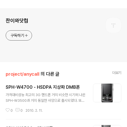
로그 정보
찬이와닷컴
구독하기
더보기
project/anycall
의 다른 글
SPH-W4700 - HSDPA 지상파 DMB폰
글 내용
가격대비성능 최고의 3G 핸드폰 거의 비슷한 시기에 나온
SPH-W3500과 거의 동일한 사양으로 출시되었다. 또한
제대로된 CF도 없이 조용히 출시되었고 그렇기에 마땅한
0
0
2010. 2. 11.
애칭도 없었기에 사용자 카페에서 '사칠이'라는 조금은 촌
스러운 애칭을 가진 모델이다. 하지만 강력한 기능대비 저
렴한 가격대가 큰 메리트이다. 훨씬 고가에 판매되는 SPH