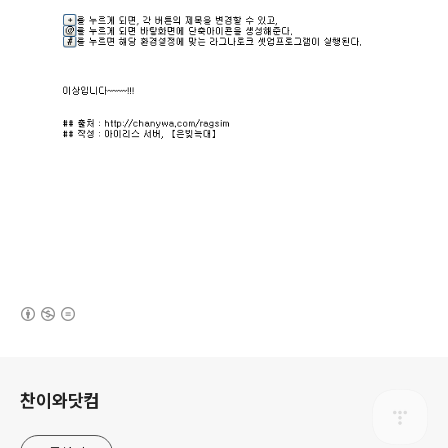
(새창열림)
로그 정보
찬이와닷컴