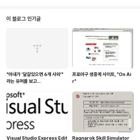
가 워낙 많아서인지 접속불가가 되는 ..
독자적인 것만은 아니겠지만, 유저들의 상당수가 알게 모
르게 이러한 기능들을 많이 사용한다는 것 자체가 라그속
에서의 커뮤니티 비중이 높음을 뜻한다. 그 중에 친구등록
이 블로그 인기글
이라는 기능이 있다. 마우스 두번 클릭만으로 특수문자가
있든 상관없이 상대방 이름을 기억시키는 기능이다. 개인
적으로도 자주 사냥갈 사람이나 고마웠던 사람, 혹은 비매
너였던 사람까지 기억하기 위해서 친구등록을 종종 이용한
다. 특히 특수문자의 이름을 가진 캐릭터에게..
"아내가 '달걀있으면 6개 사와'"
프로야구 생중계 사이트, "On Ai
라는 유머를 보고...
r"
Visual Studio Express Edit
Ragnarok Skill Simulator