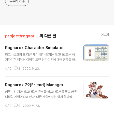
구독하기
더보기
project/ragnarok
의 다른 글
Ragnarok Character Simulator
글 내용
라그나로크의 또 다른 재미 내가 즐기는 라그나로크는 아
기자기한 캐릭터 이미지 또한 인기이유에 대해 한몫을 하
고 있다보니, 캐릭터의 디자인에 신경을 쓰는 유저도 상당
0
2
2009. 9. 23.
히 많다. 목숨이 왔다갔다하는 곳에서도 일명 뽀대템이라
불리우는 성능은 안좋지만 디자인이 예쁜 아이템을 장착하
고 다닐 정도니 말이다. 이번에는 이러한 캐릭터 복장을 디
Ragnarok 79(Friend) Manager
자인해 볼 수 있는 시뮬레이터를 만들어보았다. RagChar
글 내용
로 캐릭터를 디자인하자~ 스킬시뮬레이터 RagSim(Rag
커뮤니티 지향 라그나로크 흔히들 라그나로크를 두고 커뮤
Skill의 구버전)을 만든 이후에, 심심해서 몇일 끄적여서 만
니티형 게임이라고 한다. 다른 게임에서는 쉽게 찾아볼 수
든 프로그램이다. 라그나로크 팬사이트에서 놀다가 우연히
없는 다양한 이모티콘을 이용한 감정표현, 개인 채팅방 개
글을 봤었는데, 국산 캐릭시뮬이 있었으면 한다는 내용이
0
0
2009. 9. 23.
설, 친구등록 및 1:1 채팅창 개설, 길드말, 파티말, 귓말 등
었다. 물론 플래쉬로 만든 이뿐 작품이 있긴 했지만, 접속수
등 다양한 기능을 지원한다. 물론 이런 것들이 라그나로크