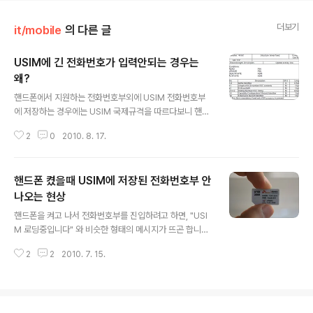
더보기
it/mobile
의 다른 글
USIM에 긴 전화번호가 입력안되는 경우는
왜?
글 내용
핸드폰에서 지원하는 전화번호부외에 USIM 전화번호부
에 저장하는 경우에는 USIM 국제규격을 따르다보니 핸드
폰에서 지원하는 내용과 다를 수가 있습니다. 한사람당 전
2
0
2010. 8. 17.
화번호를 두개까지만 저장가능하다던지, 주소나 메모 등을
할 수 없다던지 하는 것처럼 말이죠. 전화번호의 길이에 대
한 경우에도 그렇습니다. 제가 가진 S사 제품의 경우, 전화
핸드폰 켰을때 USIM에 저장된 전화번호부 안
번호의 길이는 32자까지 지원되는군요. 이 정도면 전화번
호 길이로서 충분하고도 남겠지요? 일반적인 사용자라면
나오는 현상
글 내용
저장되는 전화번호의 길이는 국번이나 지역번호를 포함해
핸드폰을 켜고 나서 전화번호부를 진입하려고 하면, "USI
도 10자가 조금 넘는 정도일 겁니다. 그러나 국제전화라던
M 로딩중입니다" 와 비슷한 형태의 메시지가 뜨곤 합니다.
지 ARS 등의 연결을 위해 pause 기능을 덧붙인다던지,
걸리는 시간은 경우에 따라서 다르지만요... 일반적으로는
혹은 자동서비스 신청을 위한 특수 다이얼 등의 경우에는
2
2
2010. 7. 15.
핸드폰 자체의 전화번호부에 저장하는 편이지만, 요즘들어
길이가 좀 더 길 수도 있습니다. 핸드폰에 ..
다른 핸드폰에 USIM 카드를 꽂아쓰는 분들이 늘어나면서
USIM에 전화번호를 저장하는 경우도 늘어나다보니, 이런
현상을 겪는 분들이 점점 늘어나는 것 같습니다. USIM은