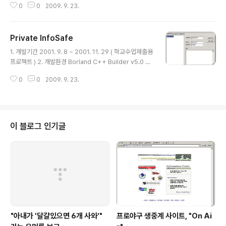
0
0
2009. 9. 23.
위한 자신의 고객관리 프로그램이다. 4. 개발동기 및 개발
목적 친분이 있는 사람에게서 부탁을 받고 만든 프로그램
으로, 고객정보 및 실적을 쉽게 관리하는 것에 중점을 두고
Private InfoSafe
개발했다. 기존의 대부분 회원들은 자신이 관리하는 회원
글 내용
(고객)들을 웬만한 서류가방만한 다이어리에다 보관하는
1. 개발기간 2001. 9. 8 ~ 2001. 11. 29 ( 학교수업제출용
불편함을 감수하고 있으며, 자신이 관리하는 회원들의 정
프로젝트 ) 2. 개발환경 Borland C++ Builder v5.0 3.
보와 주문내역, 결산 등을 하는 것이 회원수가 많아질수록
작품 개요 개인이 관리해야하는 중요한 많은 정보들을 암
힘들어지게 된다. 또한 다이어리의 분실을 대비해서 그 큰
0
0
2009. 9. 23.
호화하여 보관 가능하며, 서버에 자료를 보관하여 어느 곳
다이어리를 한권 더 만들수도 없는 노릇이다. 이..
에서나 활용할 수 있는 기능을 가진 윈도우 기반의 응용프
로그램 개발 4. 개발동기 및 개발 목적 세상은 점점 정보화
시대로 흘러가는 것은 물론이고 학생의 신분에서 사회인으
로 변경되어가거나 혹은 이용하게 되는 새로운 서비스들의
이 블로그 인기글
수가 증가함에 따라, 자신만이 알고 있어야 하며 또 그렇지
않을 경우엔 치명적인 피해가 올 수 있는 자료들이 늘어만
간다. 작게는 음성사서함의 비밀번호, 인터넷 웹사이트의
계정과 비밀번호부터 시작해서 크게는 신용카드 고유번
호..
"아내가 '달걀있으면 6개 사와'"
프로야구 생중계 사이트, "On Ai