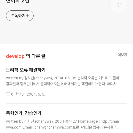
찬이와닷컴
구독하기
더보기
develop
의 다른 글
논리적 오류 해결하기
글 내용
written by 김시찬(chanywa), 2004-05-05 논리적 오류는 며느리도 몰라
컴파일과 링크단계에서 출력되어지는 에러메세지는 해결하기가 쉽다. 어디서
뭐가 틀렸는지 눈으로 보이기 때문이다. 하지만 정말 프로그래머들의 진을 빠지
0
0
2004. 5. 5.
게 하는 것은 컴파일과 링크가 잘 되고 실행도 되면서도 정상적으로 동작하지
않게 하는 논리적 오류인 것이다. 필자도 항상 이런 것들 때문에 헤매는 경우가
많다. 한참을 고민하고 노력한 끝에 찾은 원인들은 너무나 보잘것 없는 것들이
독학인가, 강습인가
대부분이다. 이러한 것들을 글로 남겨서 다음에 유사한 증상이 발생했을 때 나
글 내용
는 물론이고 다른 사람들도 해결하는데 도움이 되었으면 한다. Q1 : 문자열 출
written by 김시찬 (chanywa), 2004-04-27 Homepage : http://chan
력시 깨진 문자가 출력된다 A1-1 : 주로 문자열이 저장될 메모리 공간을 제대로
ywa.com Email : chany@chanywa.com프로그래밍은 컴퓨터 유저들의
확보 ..