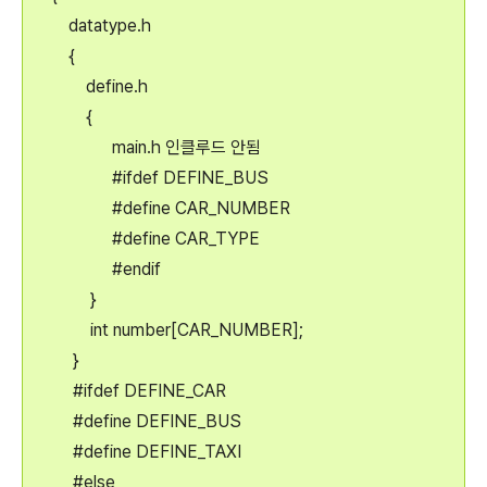
datatype.h
{
define.h
{
main.h 인클루드 안됨
#ifdef DEFINE_BUS
#define CAR_NUMBER
#define CAR_TYPE
#endif
}
int number[CAR_NUMBER];
}
#ifdef DEFINE_CAR
#define DEFINE_BUS
#define DEFINE_TAXI
#else