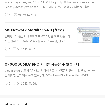
written by chanywa, 2014-11-21 blog : http://chanywa.com e-mail
: chany@chanywa.com "포인터도 머리 아픈데, 이중포인터는 또 뭐야... ㅠ.
ㅠ" 이런 생각을 하는 분들께, 개념정리하는데 도움이 되지 않을까 하는 생각에
61
13
2014. 11. 21.
몇자 적어봅니다. 저는 사실 '이중포인터' 라는 말은 의미가 없다고 생각합니다.
포인터의 포인터라는 뜻으로 이중포인터라고 이름을 붙인 것 같은데, 실제로는
그냥 똑같은 포인터입니다. 그렇다면, 왜 이중포인터가 존재하며, 이것을 사용
MS Network Mornitor v4.3 (free)
하느냐라는 문제를 고민해볼 수 있을 것입니다. 이중포인터는 특별한 용법이나
글 내용
카테고리라고 한정하기는 힘들기 때문에, 이 글에서는 그 중에서도 서브함수 호
얼마전부터 틈날때 네트워크 프로그래밍을 하고 있습니다.
출시의 이중포인터 사용에 대해서 잠시 살펴보도록..
저는 현재 프로그래머로 직장을 다니고 있지만, 윈도우 어
플리케이션 프로그래밍은 그냥 취미로 밖에 한 적이 없습
0
0
2013. 8. 16.
니다. 어떤 프로그램인고 하니, 웹페이지를 분석해서 자동
으로 감시, 제어, 예약 등을 할 수 있는 부류인데요. 그냥 재
미삼아 만드는 것이니 만큼 완성계획은 딱히 없어요 ㅎㅎ
0x000006BA: RPC 서버를 사용할 수 없습니다
그나저나 어떤 일이 있었냐면, form data를 이용해서 po
글 내용
st 방식으로 전달하는 부분을 구현하던 중이었습니다. 예
Visual Studio 를 사용하다보면, 이러한 로그가 종종 발생합니다. 별 것 아니라
를 들면, 인터넷하다가 로그인창 같은데서 로그인 하는 것
는 얘기만 듣고 계속 쓰고 있었는데, "Windows File Protection (WFP)" 이
을 PC 프로그램 내부에서 진행하는 그런 것이죠. 로그인에
비활성화 되어있기 때문에 발생하는 것이라고 하네요. 참조한 포스트 : http://
만 해당되는 것이 아니라, 사이트에서 지원해주는 갖가지
0
0
2012. 11. 26.
www.winhelponline.com/blog/fix-sfc-error-0x000006ba-rpc-un
검색이나 신청 서비스를 요청해야하기 때문에 반드시 구현
available/
되어야 하는 부분입니다. 제가 원하..