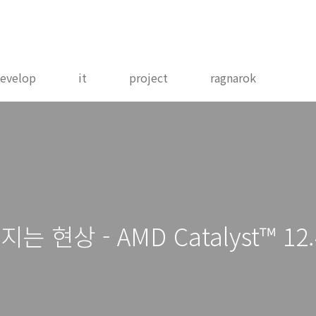
evelop
it
project
ragnarok
상 - AMD Catalyst™ 12.4a 