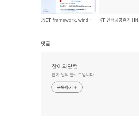
.NET framework, window update시 오류코드 643 해결
댓글
찬이와닷컴
찬이 님의 블로그입니다.
구독하기