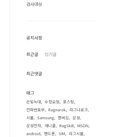
검사대상
공지사항
최근글
인기글
최근댓글
태그
은빛늑대
수정요청
포스팅
전화번호부
Ragnarok
라그나로크
시뮬
Samsung
멤버십
삼성
삼성전자
애니콜
RagSkill
MSDN
android
핸드폰
SIM
라그시뮬