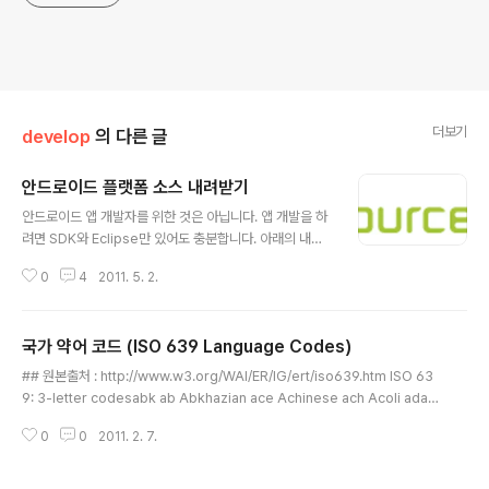
더보기
develop
의 다른 글
안드로이드 플랫폼 소스 내려받기
글 내용
안드로이드 앱 개발자를 위한 것은 아닙니다. 앱 개발을 하
려면 SDK와 Eclipse만 있어도 충분합니다. 아래의 내용
은 안드로이드 플랫폼 개발 입문자를 위해서 안드로이드
0
4
2011. 5. 2.
플랫폼 소스를 직접 받는 방법을 정리한 것입니다. 안드로
이드 플랫폼의 컴파일 환경은 리눅스이며, 아래에 설명된
소스를 받는 방법 또한 리눅스를 기준으로 설명합니다. cy
국가 약어 코드 (ISO 639 Language Codes)
gwin 등을 통한 방법은 제가 해보질 않아서 가능한지는 잘
글 내용
모르겠습니다. Repo Client 설치하기먼저 설치에 필요한
## 원본출처 : http://www.w3.org/WAI/ER/IG/ert/iso639.htm ISO 63
파일을 위한 디렉토리를 만들고, Path를 연결해줍니다. $
9: 3-letter codesabk ab Abkhazian ace Achinese ach Acoli ada A
mkdir ~/bin $ PATH=~/bin:$PATH 소스를 받기 위한
dangme aar aa Afar afh Afrihili afr af Afrikaans afa Afro-Asiatic (O
Repo Client를 설치합니다. $ curl http://android.git.
0
0
2011. 2. 7.
ther) aka Akan akk Akkadian alb/sqi sq Albanian ale Aleut alg Alg
kernel.org/repo > ..
onquian languages tut Altaic (Other) amh am Amharic apa Apach
e languages ara ar Arabic arc Aramaic arp Arapaho arn Araucani